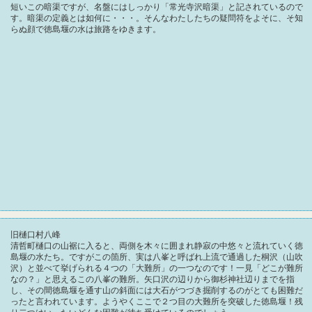
短いこの暗渠ですが、名盤にはしっかり「常光寺沢暗渠」と記されているので
す。暗渠の定義とは如何に・・・。そんなわたしたちの疑問符をよそに、そ知
らぬ顔で徳島堰の水は旅路をゆきます。
旧樋口村八峰
清哲町樋口の山裾に入ると、両側を木々に囲まれ静寂の中悠々と流れていく徳
島堰の水たち。ですがこの箇所、実は八峯と呼ばれ上流で通過した桐沢（山吹
沢）と並べて挙げられる４つの「大難所」の一つなのです！一見「どこが難所
なの？」と思えるこの八峯の難所。矢口沢の辺りから御杉神社辺りまでを指
し、その間徳島堰を通す山の斜面には大石がつづき掘削するのがとても困難だ
ったと言われています。ようやくここで２つ目の大難所を突破した徳島堰！残