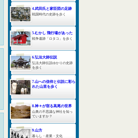
4.武田氏と家臣団の足跡
戦国時代の史跡を歩く
5.むかし 飛行場があった
戦争遺跡「ロタコ」を歩く
6.弘法大師伝説
弘法大師伝説ゆかりの史跡
を歩く
7.山への信仰と伝説に彩ら
れた山里を歩く
8.神々が宿る高尾の世界
山奥の不思議な神社を知っ
ていますか？
9.山方
暮らし・産業・文化