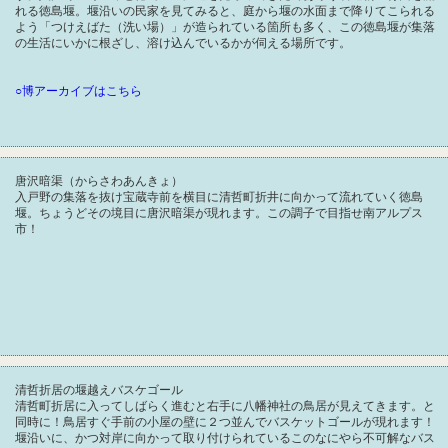
れる徳島堰。堰沿いの民家を見てみると、庭から堰の水面まで降りてこられる
よう「つけえばた（洗い場）」が造られている箇所も多く、この徳島堰が集落
の生活にいかに根ざし、溶け込んでいるかが伺える場所です。
○博アーカイブはこちら
唐沢暗渠（からさわあんきょ）
入戸野の集落を抜け宝蔵寺前を横目に清哲町折井に向かって流れていく徳島
堰。ちょうどその境目に唐沢暗渠が現れます。この調子で目指せ南アルプス
市！
清哲折居の堰越えバスケゴール
清哲町折居に入ってしばらく進むと右手に八幡神社の鳥居が見えてきます。と
同時に！鳥居すぐ手前の小屋の壁に２つ並んでバスケットゴールが現れます！
堰沿いに、かつ対岸に向かって取り付けられているこのなにやら不可解なバス