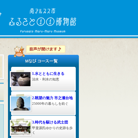
1.水とともに生きる
治水・利水の知恵
2.眺望の魅力 市之瀬台地
25000年の暮らしを紡ぐ
3.時代を駆ける武士団
甲斐源氏ゆかりの史跡を歩
く