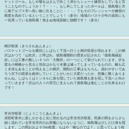
ケットゴール。もしや堰をはさんで向こう岸からシュート練習をしていると言
うことなのでしょうか！？・・・。もし外してしまったボールは、徳島堰と共
に南アルプス市へ長い旅に出ることに・・・。でもそのプレッシャーが練習の
精度を高めているということでしょう！（多分）地域のバスケ少年の成長にも
一役買っている徳島堰！弛まぬ地域貢献に脱帽です！（多分）
桐沢暗渠（きりさわあんきょ）
バスケットゴールを横目にしばらく下流へ行くと桐沢暗渠が現れます。この桐
沢はかつて「山吹沢」と呼ばれ、徳島堰開削の歴史が記された『徳島堰縁起
抄』には工事の難しい４つの「大難所」の一つとして挙げられています。沢を
渡る小桐橋から見ると現在はかなり水量は減ってしまっているものの、幅も広
く水深もあることが伺えるこの桐沢。開削の工事はもちろん、崩れやすいであ
ろう沢下の暗渠を維持していくことがいかに大変だったか、想像に難くありま
せんね。しばらくはトンネルに身を隠していた徳島堰も姿を現し下流へと向か
っていきます！沢山の人々の苦労に支えられて徳島堰は進むことが出来るわけ
です！
常光寺暗渠（じょうこうじあんきょ）
清哲町青木に差しかかると次に現れるのは常光寺沢暗渠。民家の間をさらさら
細く流れている常光寺沢のお邪魔にならないように、徳島堰は少しだけ身を隠
します。この間おおよそ10m程度、もはや「橋なのでは？」と思ってしまう程