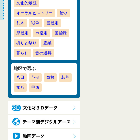
文化的景観
オーラルヒストリー
治水
利水
戦争
国指定
県指定
市指定
国登録
祈りと祭り
産業
暮らし
昔の道具
地区で選ぶ
八田
芦安
白根
若草
櫛形
甲西