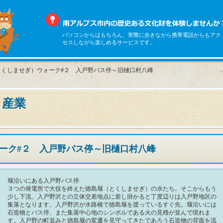
パソコンからはもちろん、実際に歩きながら携帯電話からもアク
セスしながら楽しめるサービスです。
とくしませぎ）ウォーク#２ 入戸野バス停～旧樋口村八峰
 産業
ーク#２ 入戸野バス停～旧樋口村八峰
堰沿いにある入戸野バス停
３つの発電所で大役を終えた徳島堰（とくしませぎ）の水たち。そこからもう
少し下流、入戸野沢との立体交差地点に差し掛かると丁度辺りは入戸野地区の
集落となります。入戸野沢が水路橋で徳島堰を渡っているすぐ先。堰沿いには
石造物とバス停、また集落中心地のシンボルである火の見櫓が並んで現れま
す。入戸野の町並みと徳島堰の変遷を見守ってきたであろう石造物の背面を流