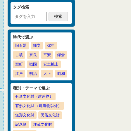
タグ検索
時代で選ぶ
旧石器
縄文
弥生
古墳
奈良
平安
鎌倉
室町
戦国
安土桃山
江戸
明治
大正
昭和
種別・テーマで選ぶ
有形文化財（建造物）
有形文化財 （建造物以外）
無形文化財
民俗文化財
記念物
埋蔵文化財