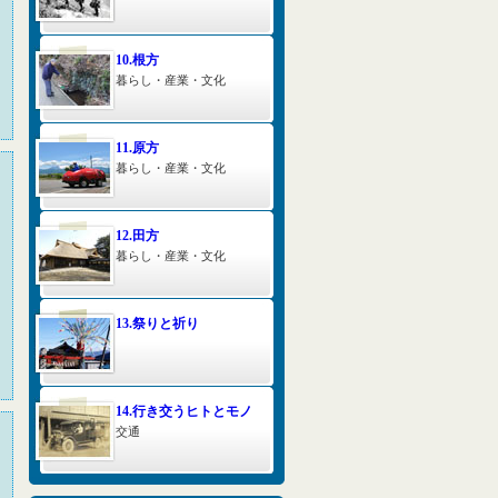
10.根方
暮らし・産業・文化
11.原方
暮らし・産業・文化
12.田方
暮らし・産業・文化
13.祭りと祈り
14.行き交うヒトとモノ
交通