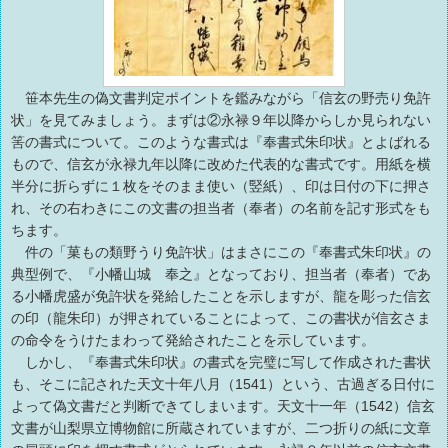
笹本先生の偽文書判定ポイントを鑑みながら「信玄の野売り免許
状」を見てみましょう。まずは②永禄９年以降からしか見られない
筈の書式について。このような書式は『奉書式朱印状』とよばれる
もので、信玄が永禄九年以降に改めた代表的な書式です。用紙を横
半分に折らずに１枚をそのまま使い（竪紙）、印は日付の下に押さ
れ、その右わきにこの文書の担当者（奉者）の名前を記す形式をも
ちます。
件の「菓もの類野うり免許状」はまさにこの『奉書式朱印状』の
典型例で、『小幡山城 奉之』となっており、担当者（奉者）であ
る小幡虎盛が免許状を発給したことを示しますが、龍を彫った信玄
の印（龍朱印）が押されていることによって、この書状が信玄さま
の命令をうけたまわって発給されたことを示しています。
しかし、『奉書式朱印状』の書式を完璧に写して作成された書状
も、そこに記された天文十年八月（1541）という、古過ぎる日付に
よって偽文書だと判断できてしまいます。天文十一年（1542）信玄
文書が山梨県立博物館に所蔵されていますが、二つ折りの紙に文章