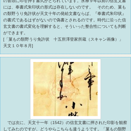
の冒頭に印を押す書式がとられています。永禄９年以前の信玄文書
には、奉書式朱印状の形式は存在しないのです。 そのため、菓も
の類野うり免許状が天文十年の発給文書ならば、『奉書式朱印状』
の書式であるはずがないので偽書とされるのです。時代に沿った信
玄文書の書式変化を理解すると、そういった整合性についても判断
ができます。
[「菓もの類野うり免許状 十五所澤登家所蔵（スキャン画像）」
天文１０年８月]
では次に、天文十一年（1542）の信玄文書に押された印影を観察
してみたのですが、どうやらこちらも違うようです。「菓もの類野