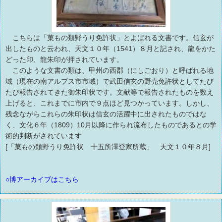
こちらは「菓もの類野うり免許状」とよばれる文書です。信玄が
出したものと云われ、天文１０年（1541）８月と記され、龍をかた
どった印、龍朱印が押されています。
このような文書の類は、甲州の西郡（にしごおり）と呼ばれる地
域（現在の南アルプス市市域）で武田信玄の野売免許状としてたび
たび報告されてきた御朱印状です。文献等で報告されたものを数え
上げると、これまでに市内で９点ほど見つかっています。しかし、
残念ながらこれらの朱印状は信玄の活躍中に出されたものではな
く、文化６年（1809）10月以降に作られ流布したものであるとの学
術的判断がされています
[「菓もの類野うり免許状 十五所澤登家所蔵」 天文１０年８月]
○博アーカイブはこちら