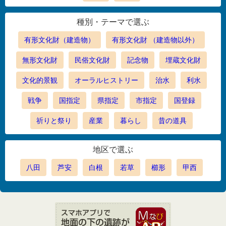
種別・テーマで選ぶ
有形文化財（建造物）
有形文化財 （建造物以外）
無形文化財
民俗文化財
記念物
埋蔵文化財
文化的景観
オーラルヒストリー
治水
利水
戦争
国指定
県指定
市指定
国登録
祈りと祭り
産業
暮らし
昔の道具
地区で選ぶ
八田
芦安
白根
若草
櫛形
甲西