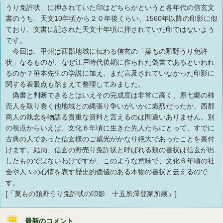
うり免許状」に押されていた印はどちらかというと各年代の信玄文
書のうち、天文10年頃から２０年後くらい、1560年以降の印影に似
ており、文書に記された天文十年頃に押されていた印ではないよう
です。
今回は、甲州は西郡地域に伝わる信玄の「菓もの類野うり免許
状」なるものが、なぜ江戸時代後期に作られた偽書であるといわれ
るのか？笹本先生の学説に加え、まだ言及されていなかった印影に
関する着眼点も踏まえて整理してみました。
偽書と判断できるとはいえその完成度は非常に高く、原七郷の柿
売人を取り巻く他地域との縄張り争いがいかに熾烈だったか、西郡
商人の執念を物語る貴重な資料と言えるのは間違いありません。別
の視点からいえば、文化６年頃に生きた先人たちにとって、すでに
古典の人であった信玄様のご威光がかなり絶大であったことを裏付
けます。結局、信玄の野売り免許状と呼ばれる類の書状は信玄が出
したものではないわけですが、このような意味で、文化６年頃の社
会や人々の心情を表す歴史的価値のある本物の書状と云えるので
す。
[「菓もの類野うり免許状の印影 十五所澤登家所蔵」]
最新のコメント