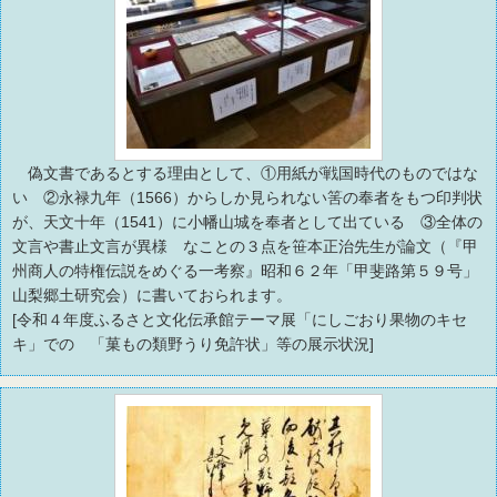
偽文書であるとする理由として、①用紙が戦国時代のものではな
い ②永禄九年（1566）からしか見られない筈の奉者をもつ印判状
が、天文十年（1541）に小幡山城を奉者として出ている ③全体の
文言や書止文言が異様 なことの３点を笹本正治先生が論文（『甲
州商人の特権伝説をめぐる一考察』昭和６２年「甲斐路第５９号」
山梨郷土研究会）に書いておられます。
[令和４年度ふるさと文化伝承館テーマ展「にしごおり果物のキセ
キ」での 「菓もの類野うり免許状」等の展示状況]