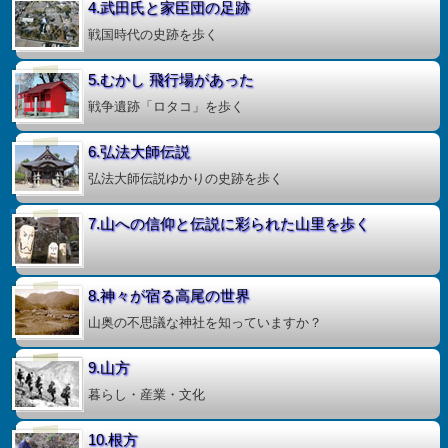
4.武田氏と家臣団の足跡
戦国時代の史跡を歩く
5.むかし 飛行場があった
戦争遺跡「ロタコ」を歩く
6.弘法大師伝説
弘法大師伝説ゆかりの史跡を歩く
7.山への信仰と伝説に彩られた山里を歩く
8.神々が宿る高尾の世界
山奥の不思議な神社を知っていますか？
9.山方
暮らし・産業・文化
10.根方