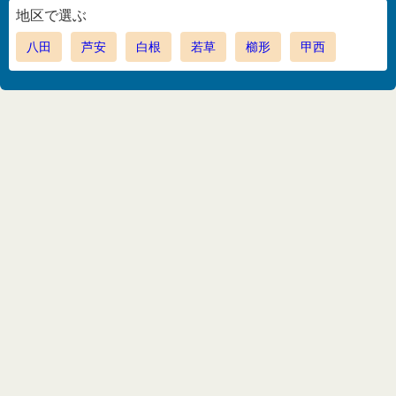
地区で選ぶ
八田
芦安
白根
若草
櫛形
甲西