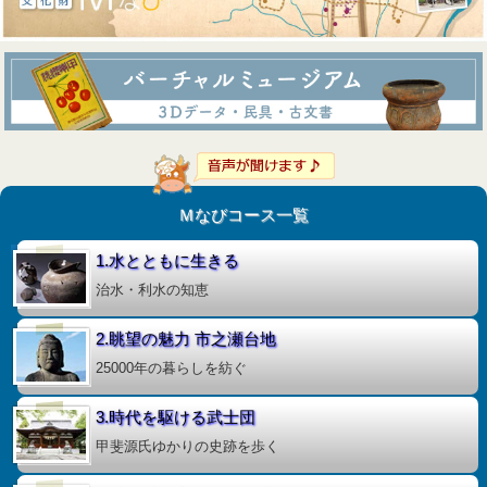
Ｍなびコース一覧
1.水とともに生きる
治水・利水の知恵
2.眺望の魅力 市之瀬台地
25000年の暮らしを紡ぐ
3.時代を駆ける武士団
甲斐源氏ゆかりの史跡を歩く