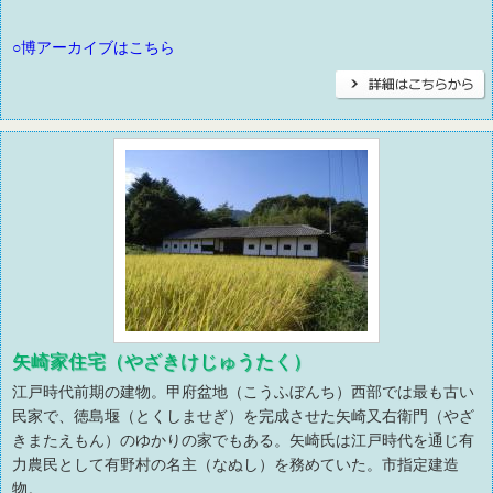
○博アーカイブはこちら
矢崎家住宅（やざきけじゅうたく）
江戸時代前期の建物。甲府盆地（こうふぼんち）西部では最も古い
民家で、徳島堰（とくしませぎ）を完成させた矢崎又右衛門（やざ
きまたえもん）のゆかりの家でもある。矢崎氏は江戸時代を通じ有
力農民として有野村の名主（なぬし）を務めていた。市指定建造
物。