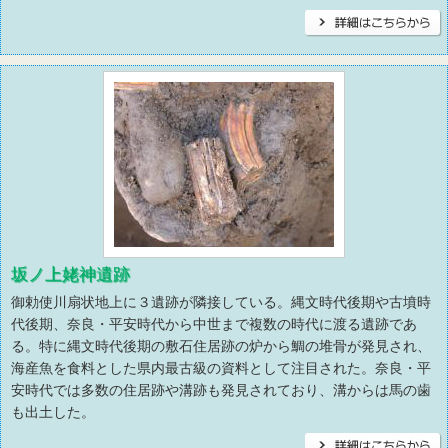
坂ノ上姥神遺跡
御勅使川扇状地上に３遺跡が隣接している。縄文時代後期や古墳時
代後期、奈良・平安時代から中世まで複数の時代に渡る遺跡であ
る。特に縄文時代後期の敷石住居跡の炉から鯛の堆骨が発見され、
海産魚を食料とした県内最古級の資料として注目された。奈良・平
安時代では多数の住居跡や溝跡も発見されており、溝からは馬の歯
も出土した。