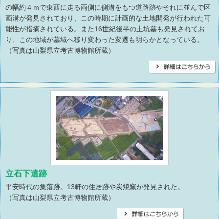
の幅約４ｍで東西に走る両側に側溝をもつ道路跡やそれに並んで区
画溝が発見されており、この時期に計画的な土地開発が行われた可
能性が指摘されている。また16世紀後半の土坑墓も発見されてお
り、この地域が墓域へ移り変わった変遷も明らかとなっている。
（写真は山梨県立考古博物館所蔵）
立石下遺跡
平安時代の集落跡。13軒の住居跡や炭焼窯が発見された。
（写真は山梨県立考古博物館所蔵）