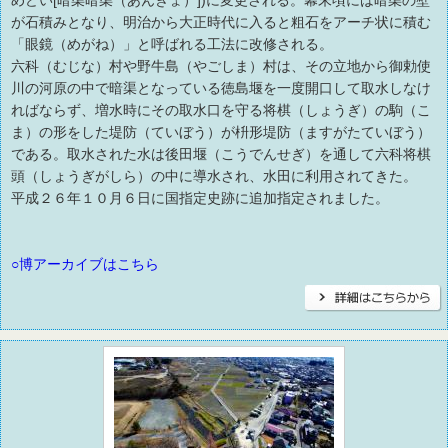
めどい[暗渠暗渠（あんきょ）])に変更される。幕末頃には暗渠の壁
が石積みとなり、明治から大正時代に入ると粗石をアーチ状に積む
「眼鏡（めがね）」と呼ばれる工法に改修される。
六科（むじな）村や野牛島（やごしま）村は、その立地から御勅使
川の河原の中で暗渠となっている徳島堰を一度開口して取水しなけ
ればならず、増水時にその取水口を守る将棋（しょうぎ）の駒（こ
ま）の形をした堤防（ていぼう）が枡形堤防（ますがたていぼう）
である。取水された水は後田堰（こうでんせぎ）を通して六科将棋
頭（しょうぎがしら）の中に導水され、水田に利用されてきた。
平成２６年１０月６日に国指定史跡に追加指定されました。
○博アーカイブはこちら