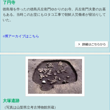
了円寺
徳島堰を作ったの徳島兵左衛門ゆかりのお寺。兵左衛門夫妻のお墓
もある。当時このお堂にもロタコ工事で朝鮮人労働者が寝泊りして
いた。
○博アーカイブはこちら
大塚遺跡
（写真は山梨県立考古博物館所蔵）