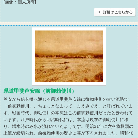
[画像：個人所有]
県道甲斐芦安線（前御勅使川）
芦安から信玄橋へ通じる県道甲斐芦安線は御勅使川の古い流路で、
「前御勅使川」、ちょっとなまって「まえみでえ」と呼ばれていま
す。戦国時代、御勅使川の本流はこの前御勅使川だったと云われて
います。江戸時代から明治時代には、本流は現在の御勅使川に移
り、増水時のみ水が流れていたようです。明治31年に六科将棋頭の
上流が締切られ、前御勅使川の歴史に幕が下ろされました。昭和40