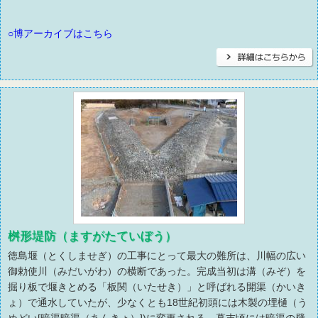
○博アーカイブはこちら
桝形堤防（ますがたていぼう）
徳島堰（とくしませぎ）の工事にとって最大の難所は、川幅の広い
御勅使川（みだいがわ）の横断であった。完成当初は溝（みぞ）を
掘り板で堰きとめる「板関（いたせき）」と呼ばれる開渠（かいき
ょ）で通水していたが、少なくとも18世紀初頭には木製の埋樋（う