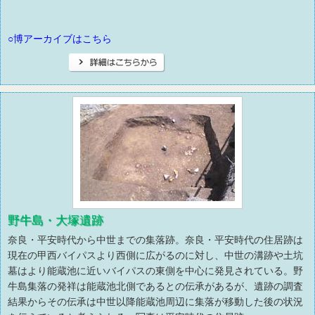
○博アーカイブはこちら
野牛島・大塚遺跡
奈良・平安時代から中世までの集落跡。奈良・平安時代の住居跡は
現在の甲西バイパスより西側に広がるのに対し、中世の溝跡や土坑
墓はより能蔵池に近いバイパスの東側を中心に発見されている。野
牛島集落の発祥は能蔵池北側であるとの伝承があるが、遺跡の調査
結果からその伝承は中世以降能蔵池周辺に集落が移動した後の状況