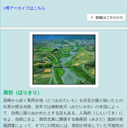
○博アーカイブはこちら
堀切（ほりきり）
韮崎から続く竜岡台地（たつおかだいち）を信玄が掘り抜いたとの
伝承が残る水路。近年では御勅使川（みだいがわ）の水流によっ
て、自然に掘りぬかれたとする説もある。人為的（じんいてき）に
せよ、自然にせよ、堀切北東に隣接する御座田（みさだ）遺跡の発
掘調査によって、すでに13世紀には、堀切が存在していた可能性が