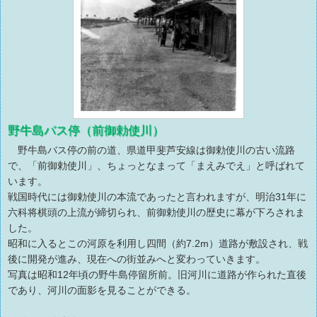
野牛島バス停（前御勅使川）
野牛島バス停の前の道、県道甲斐芦安線は御勅使川の古い流路
で、「前御勅使川」、ちょっとなまって「まえみでえ」と呼ばれて
います。
戦国時代には御勅使川の本流であったと言われますが、明治31年に
六科将棋頭の上流が締切られ、前御勅使川の歴史に幕が下ろされま
した。
昭和に入るとこの河原を利用し四間（約7.2m）道路が敷設され、戦
後に開発が進み、現在への街並みへと変わっていきます。
写真は昭和12年頃の野牛島停留所前。旧河川に道路が作られた直後
であり、河川の面影を見ることができる。