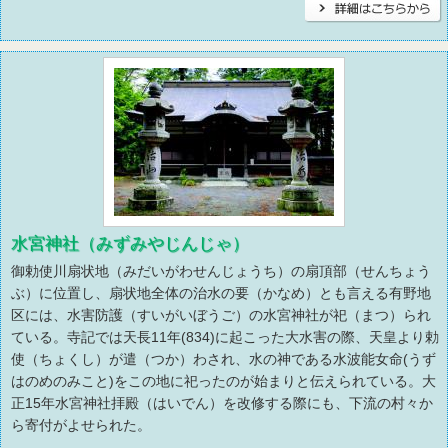
水宮神社（みずみやじんじゃ）
御勅使川扇状地（みだいがわせんじょうち）の扇頂部（せんちょう
ぶ）に位置し、扇状地全体の治水の要（かなめ）とも言える有野地
区には、水害防護（すいがいぼうご）の水宮神社が祀（まつ）られ
ている。寺記では天長11年(834)に起こった大水害の際、天皇より勅
使（ちょくし）が遣（つか）わされ、水の神である水波能女命(うず
はのめのみこと)をこの地に祀ったのが始まりと伝えられている。大
正15年水宮神社拝殿（はいでん）を改修する際にも、下流の村々か
ら寄付がよせられた。