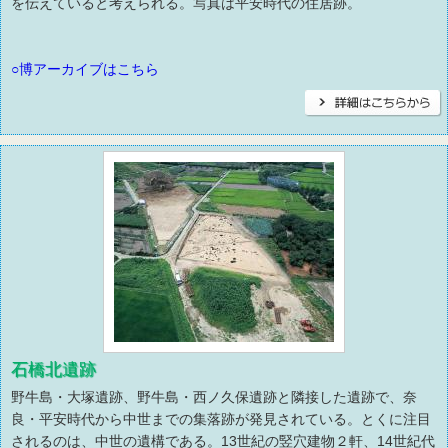
を伝えていると考えられる。写真は平安時代の住居跡。
○博アーカイブはこちら
石橋北遺跡
野牛島・大塚遺跡、野牛島・西ノ久保遺跡と隣接した遺跡で、奈
良・平安時代から中世までの集落跡が発見されている。とくに注目
されるのは、中世の遺構である。13世紀の竪穴建物２軒、14世紀代