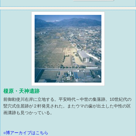
榎原・天神遺跡
前御勅使川右岸に立地する。平安時代～中世の集落跡。10世紀代の
竪穴式住居跡が２軒発見された。またウマの歯が出土した中性の区
画溝跡も見つかっている。
○博アーカイブはこちら