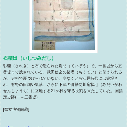
石積出（いしつみだし）
砂礫（されき）と石で造られた堤防（ていぼう）で、一番堤から五
番堤まで残されている。武田信玄の築堤（ちくてい）と伝えられる
が、史料で裏づけられていない。少なくとも江戸時代には築堤さ
れ、有野の田畑や集落、さらに下流の御勅使川扇状地（みだいがわ
せんじょうち）に立地する21ヶ村を守る役割を果たしていた。国指
定史跡(一～三番堤)
[県立博物館蔵]