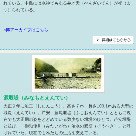
れている。中島には水神でもある弁才天（べんざいてん）が祀（ま
つ）られている。
○博アーカイブはこちら
源堰堤（みなもとえんてい）
大正９年に竣工（しゅんこう）。高さ７ｍ、長さ109.1ｍある大型の
堰堤（えんてい）。芦安、藤尾堰堤（ふじおえんてい）とともに現
在でも大正期の姿をとどめている数少ない堰堤のひとつ。芦安堰堤
と並び、「御勅使川（みだいがわ）治水の双璧（そうへき）」と呼
ばれていた。現在でも私たちの生活を支えている。