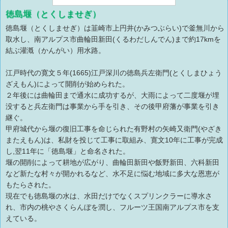
徳島堰（とくしませぎ）
徳島堰（とくしませぎ）は韮崎市上円井(かみつぶらい)で釜無川から
取水し、南アルプス市曲輪田新田(くるわだしんでん)まで約17kmを
結ぶ灌漑（かんがい）用水路。
江戸時代の寛文５年(1665)江戸深川の徳島兵左衛門(とくしまひょう
ざえもん)によって開削が始められた。
２年後には曲輪田まで通水に成功するが、大雨によって二度堰が埋
没すると兵左衛門は事業から手を引き、その後甲府藩が事業を引き
継ぐ。
甲府城代から堰の復旧工事を命じられた有野村の矢崎又衛門(やざき
またえもん)は、私財を投じて工事に取組み、寛文10年に工事が完成
し,翌11年に「徳島堰」と命名された。
堰の開削によって耕地が広がり、曲輪田新田や飯野新田、六科新田
など新たな村々が開かれるなど、水不足に悩む地域に多大な恩恵が
もたらされた。
現在でも徳島堰の水は、水田だけでなくスプリンクラーに導水さ
れ、市内の桃やさくらんぼを潤し、フルーツ王国南アルプス市を支
えている。