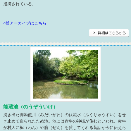
指摘されている。
○博アーカイブはこちら
能蔵池（のうぞういけ）
湧き出た御勅使川（みだいがわ）の伏流水（ふくりゅうすい）をせ
き止めて造られたため池。池には赤牛の神様が住むといわれ、赤牛
が村人に椀（わん）や膳（ぜん）を貸してくれる昔話が今に伝えら