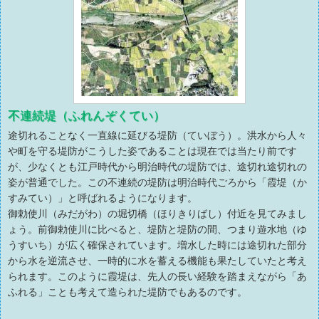
不連続堤（ふれんぞくてい）
途切れることなく一直線に延びる堤防（ていぼう）。洪水から人々
や町を守る堤防がこうした姿であることは現在では当たり前です
が、少なくとも江戸時代から明治時代の堤防では、途切れ途切れの
姿が普通でした。この不連続の堤防は明治時代ごろから「霞堤（か
すみてい）」と呼ばれるようになります。
御勅使川（みだがわ）の堀切橋（ほりきりばし）付近を見てみまし
ょう。前御勅使川に比べると、堤防と堤防の間、つまり遊水地（ゆ
うすいち）が広く確保されています。増水した時には途切れた部分
から水を逆流させ、一時的に水を蓄える機能も果たしていたと考え
られます。このように霞堤は、先人の長い経験を踏まえながら「あ
ふれる」ことも考えて造られた堤防でもあるのです。