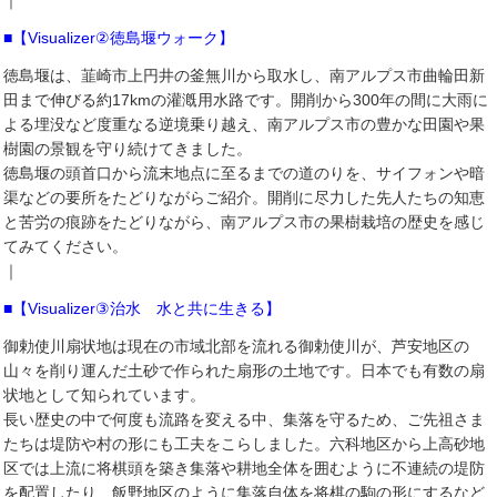
｜
■【Visualizer②徳島堰ウォーク】
徳島堰は、韮崎市上円井の釜無川から取水し、南アルプス市曲輪田新
田まで伸びる約17kmの灌漑用水路です。開削から300年の間に大雨に
よる埋没など度重なる逆境乗り越え、南アルプス市の豊かな田園や果
樹園の景観を守り続けてきました。
徳島堰の頭首口から流末地点に至るまでの道のりを、サイフォンや暗
渠などの要所をたどりながらご紹介。開削に尽力した先人たちの知恵
と苦労の痕跡をたどりながら、南アルプス市の果樹栽培の歴史を感じ
てみてください。
｜
■【Visualizer③治水 水と共に生きる】
御勅使川扇状地は現在の市域北部を流れる御勅使川が、芦安地区の
山々を削り運んだ土砂で作られた扇形の土地です。日本でも有数の扇
状地として知られています。
長い歴史の中で何度も流路を変える中、集落を守るため、ご先祖さま
たちは堤防や村の形にも工夫をこらしました。六科地区から上高砂地
区では上流に将棋頭を築き集落や耕地全体を囲むように不連続の堤防
を配置したり、飯野地区のように集落自体を将棋の駒の形にするなど