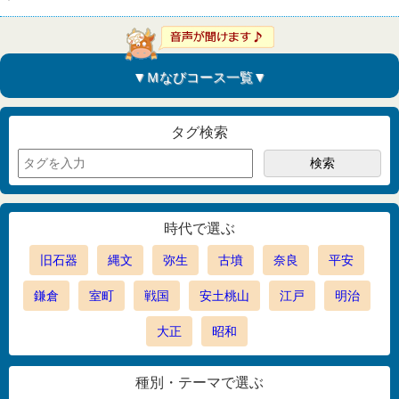
▼Ｍなびコース一覧▼
タグ検索
時代で選ぶ
旧石器
縄文
弥生
古墳
奈良
平安
鎌倉
室町
戦国
安土桃山
江戸
明治
大正
昭和
種別・テーマで選ぶ