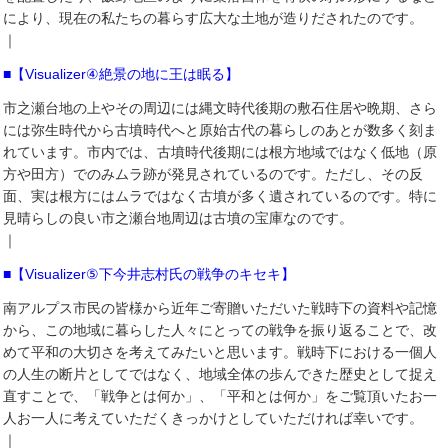
により、現在の私たちの暮らす広大な土地が造りだされたのです。
｜
■【Visualizer④絶景の地に王は眠る】
市之瀬台地の上やその周辺には縄文時代後期の敷石住居や晩期、さら
には弥生時代から古墳時代へと原始古代の暮らしのあとが数多く刻ま
れています。市内では、古墳時代後期には根方地域ではなく低地（原
方や田方）でのみムラ跡が発見されているのです。ただし、その反
面、実は根方にはムラではなく古墳が多く遺されているのです。特に
見晴らしの良い市之瀬台地周辺は古墳の宝庫なのです。
｜
■【Visualizer⑤下今井志村氏の戦争のキセキ】
南アルプス市民の皆様から近年ご寄贈いただいた戦時下の資料や記憶
から、この地域に暮らした人々にとっての戦争を振り返ることで、改
めて平和の大切さを考えてみたいと思います。戦時下における一個人
の人生の断片としてではなく、地域全体の歩んできた歴史として捉え
直すことで、「戦争とは何か」、「平和とは何か」をご覧頂いたお一
人お一人に考えていただくきっかけとしていただければ幸いです。
｜