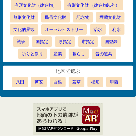
有形文化財（建造物）
有形文化財 （建造物以外）
無形文化財
民俗文化財
記念物
埋蔵文化財
文化的景観
オーラルヒストリー
治水
利水
戦争
国指定
県指定
市指定
国登録
祈りと祭り
産業
暮らし
昔の道具
地区で選ぶ
八田
芦安
白根
若草
櫛形
甲西