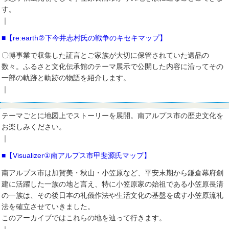
す。
｜
■【re:earth②下今井志村氏の戦争のキセキマップ】
〇博事業で収集した証言とご家族が大切に保管されていた遺品の
数々。ふるさと文化伝承館のテーマ展示で公開した内容に沿ってその
一部の軌跡と軌跡の物語を紹介します。
｜
テーマごとに地図上でストーリーを展開。南アルプス市の歴史文化を
お楽しみください。
｜
■【Visualizer①南アルプス市甲斐源氏マップ】
南アルプス市は加賀美・秋山・小笠原など、平安末期から鎌倉幕府創
建に活躍した一族の地と言え、特に小笠原家の始祖である小笠原長清
の一族は、その後日本の礼儀作法や生活文化の基盤を成す小笠原流礼
法を確立させていきました。
このアーカイブではこれらの地を辿って行きます。