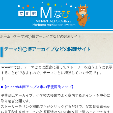
ホーム
>テーマ別◯博アーカイブなどの関連サイト
テーマ別◯博アーカイブなどの関連サイト
re:earthでは、テーマごとに歴史に沿ってストーリーを追うように表示
することができますので、テーマごとに増強していく予定です。
｜
■【re:earth①南アルプス市の甲斐源氏マップ】
甲斐源氏アーカイブ、小学校の授業でよく案内するポイントを中心に
取り急ぎ公開です。
ストーリーテリング機能でただクリックするだけで、父加賀美遠光か
ら息子秋山光朝そして小笠原長清ゆかりの地を順に巡ることごできま