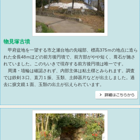
物見塚古墳
甲府盆地を一望する市之瀬台地の先端部、標高375ｍの地点に造ら
れた全長48ｍほどの前方後円墳で、前方部がやや短く、葺石が施さ
れていました。このちいきで現存する前方後円墳は唯一です。
周溝・埴輪は確認されず、内部主体は粘土槨とみられます。調査
では鉄剣３口、直刀１振、玉類、土師器片などが出土しました。過
去に捩文鏡１面、玉類の出土が伝えられています。