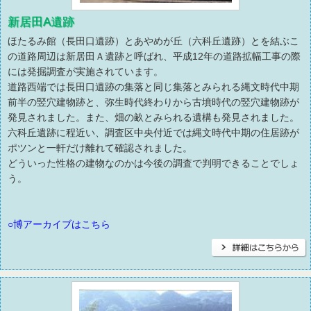
新居田A遺跡
ほたるみ館（長田口遺跡）とあやめが丘（六科丘遺跡）とを結ぶこ
の道路周辺は新居田Ａ遺跡と呼ばれ、平成12年の道路拡幅工事の際
には発掘調査が実施されています。
道路西端では長田口遺跡の集落と同じ集落とみられる縄文時代中期
前半の竪穴建物跡と、弥生時代終わりから古墳時代の竪穴建物跡が
発見されました。また、畑の畝とみられる遺構も発見されました。
六科丘遺跡に程近い、調査区中央付近では縄文時代中期の住居跡が
ポツンと一軒だけ離れて確認されました。
どういった性格の建物なのかは今後の調査で判明できることでしょ
う。
○博アーカイブはこちら