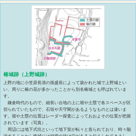
椿城跡（上野城跡）
上野の地に小笠原長清の孫盛長によって築かれた城で上野城とい
い、周りに椿の花が多かったことから別名椿城とも呼ばれていま
す。
鎌倉時代のもので、細長い台地の上に堀や土塁で各スペースが区
切られていたもので、石垣や天守閣があるようなものとは違いま
す。堀や土塁の位置はレーダー探査によっておおよその位置が把握
されています（写真）。
周辺には地下式坑といって地下室が転々と造られており、時々陥