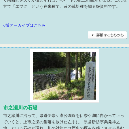
り南西部を欠くが復元すれば、4メートル以上の巨木となる。この地
方で「エブク」という在来種で、昔の栽培種を知る好資料です。
○博アーカイブはこちら
市之瀬川の石堤
市之瀬川に沿って、県道伊奈ケ湖公園線を伊奈ケ湖に向かって上っ
ていくと、上市之瀬の集落を抜けた左手に「県営砂防事業発祥之
地」という石碑が現れ、川の対岸には歴史の厚みを感じさせる苔む