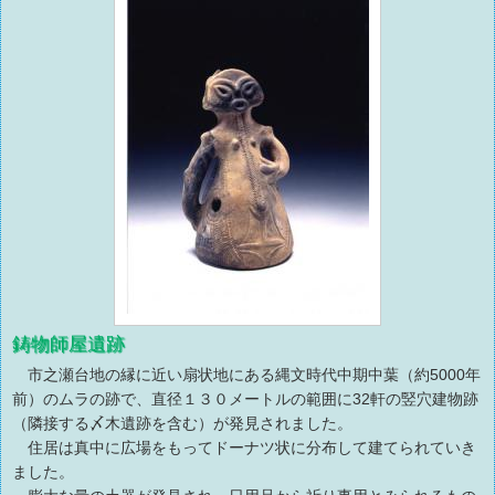
鋳物師屋遺跡
市之瀬台地の縁に近い扇状地にある縄文時代中期中葉（約5000年
前）のムラの跡で、直径１３０メートルの範囲に32軒の竪穴建物跡
（隣接する〆木遺跡を含む）が発見されました。
住居は真中に広場をもってドーナツ状に分布して建てられていき
ました。