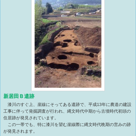
新居田Ｂ遺跡
漆川のすぐ上、崖線にそってある遺跡で、平成13年に農道の建設
工事に伴って発掘調査が行われ、縄文時代中期から古墳時代初頭の
住居跡が発見されています。
この一帯でも、特に漆川を望む崖線際に縄文時代晩期の営みの跡
が発見されます。