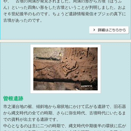
や、 古墳の周溝が発見されました。周溝の形から方墳（ほうふ
ん）といった四角い形をした古墳ということが判明しました。およ
そ６世紀後半のものです。ちょうど遺跡情報発信オブジェの真下に
古墳があったのです。
曽根遺跡
市之瀬台地の裾、傾斜地から扇状地にかけて広がる遺跡で、旧石器
から縄文時代の全ての時期、さらに弥生時代、古墳時代にいたるま
での資料が出土する遺跡です。
中心となるのは主に二つの時期で、縄文時代中期後半の環状に広が