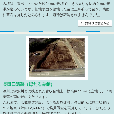
古墳は、造出しのついた径24ｍの円墳で、その周りを幅約２ｍの礫
帯が巡っています。旧地表面を整地した後に土を盛って築き、表面
に葺石を施したとみられます。埴輪は確認されませんでした。
長田口遺跡（ほたるみ館）
漆川と深沢川とに挟まれた舌状台地上、標高約440ｍに立地し、平岡
集落の南の端にあたります。
これまで、広域農道建設、ほたるみ館建設、多目的広場駐車場建設
の３地点（計約12,600㎡）で発掘調査を実施しています。ほたるみ
館建設に伴う発掘調査は平成10年に行われました。