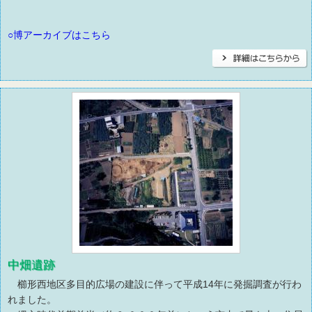
○博アーカイブはこちら
中畑遺跡
櫛形西地区多目的広場の建設に伴って平成14年に発掘調査が行わ
れました。