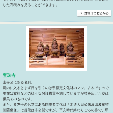
した石積みを見ることができます。
宝珠寺
山寺区にある名刹。
境内に入るとまず目を引くのは県指定文化財のマツ。古木ですので
現在は支柱などの様々な保護措置を施していますが枝を広げた姿は
優美そのものです。
また、奥左手のお堂にある国重要文化財「木造大日如来及四波羅蜜
菩薩坐像」は普段は非公開ですが、平安時代終わりごろの作で、甲