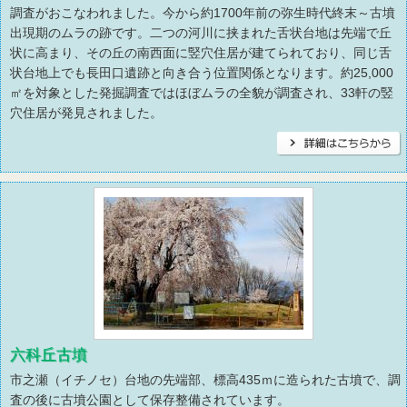
調査がおこなわれました。今から約1700年前の弥生時代終末～古墳
出現期のムラの跡です。二つの河川に挟まれた舌状台地は先端で丘
状に高まり、その丘の南西面に竪穴住居が建てられており、同じ舌
状台地上でも長田口遺跡と向き合う位置関係となります。約25,000
㎡を対象とした発掘調査ではほぼムラの全貌が調査され、33軒の竪
穴住居が発見されました。
六科丘古墳
市之瀬（イチノセ）台地の先端部、標高435ｍに造られた古墳で、調
査の後に古墳公園として保存整備されています。