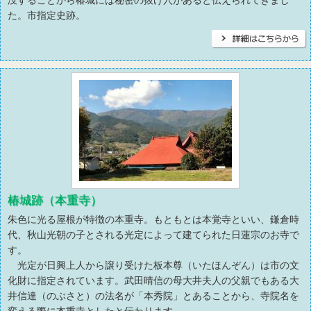
没することから椿城には秘密の抜け穴があると伝えられてきまし
た。市指定史跡。
椿城跡（本重寺）
朱色に光る屋根が特徴の本重寺。もともとは本覚寺といい、鎌倉時
代、秋山光朝の子とされる光定によって建てられた日蓮宗のお寺で
す。
光定が日興上人から譲り受けた板本尊（いたほんぞん）は市の文
化財に指定されています。武田晴信の母大井夫人の父親でもある大
井信達（のぶさと）の法名が「本秀院」とあることから、寺院名を