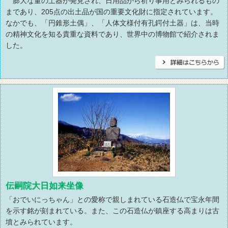
膨大な量の土器が発見され、日用品から祈り事用とみられるもの
まであり、205点の出土品が国の重要文化財に指定されています。
なかでも、「円錐形土偶」、「人体文様付有孔鍔付土器」は、当時
の精神文化を知る貴重な資料であり、世界中の博物館で紹介されま
した。
伝嗣院大日如来坐像
「おでいにっちゃん」との愛称で親しまれている石造仏で宝永年間
を示す銘が刻まれている。また、この石造仏が鎮座する高まりは古
墳とみられています。