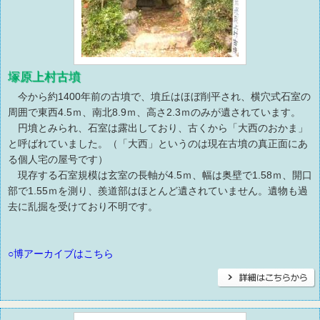
塚原上村古墳
今から約1400年前の古墳で、墳丘はほぼ削平され、横穴式石室の
周囲で東西4.5ｍ、南北8.9ｍ、高さ2.3ｍのみが遺されています。
円墳とみられ、石室は露出しており、古くから「大西のおかま」
と呼ばれていました。（「大西」というのは現在古墳の真正面にあ
る個人宅の屋号です）
現存する石室規模は玄室の長軸が4.5ｍ、幅は奥壁で1.58ｍ、開口
部で1.55ｍを測り、羨道部はほとんど遺されていません。遺物も過
去に乱掘を受けており不明です。
○博アーカイブはこちら