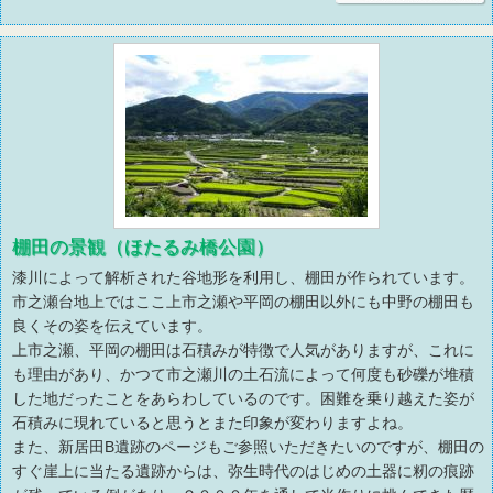
棚田の景観（ほたるみ橋公園）
漆川によって解析された谷地形を利用し、棚田が作られています。
市之瀬台地上ではここ上市之瀬や平岡の棚田以外にも中野の棚田も
良くその姿を伝えています。
上市之瀬、平岡の棚田は石積みが特徴で人気がありますが、これに
も理由があり、かつて市之瀬川の土石流によって何度も砂礫が堆積
した地だったことをあらわしているのです。困難を乗り越えた姿が
石積みに現れていると思うとまた印象が変わりますよね。
また、新居田B遺跡のページもご参照いただきたいのですが、棚田の
すぐ崖上に当たる遺跡からは、弥生時代のはじめの土器に籾の痕跡