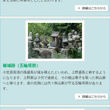
変える際に本重寺としたと伝わります。
椿城跡（五輪塔群）
小笠原長清の孫盛長が城を構えたといわれ、上野盛長と称するよう
になります。上野家は３代で途絶え、その後は養子を取った秋山家
へと移ります。道の北側には代々秋山家が守る五輪等群がありま
す。