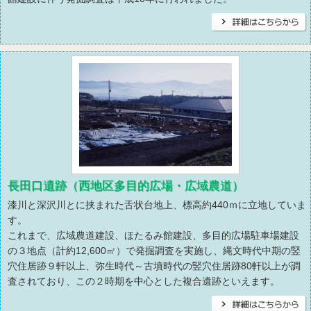
長田口遺跡（西地区多目的広場・広域農道）
漆川と深沢川とに挟まれた舌状台地上、標高約440ｍに立地していま
す。
これまで、広域農道建設、ほたるみ館建設、多目的広場駐車場建設
の３地点（計約12,600㎡）で発掘調査を実施し、縄文時代中期の竪
穴住居跡９軒以上、弥生時代～古墳時代の竪穴住居跡80軒以上が調
査されており、この２時期を中心とした複合遺跡といえます。