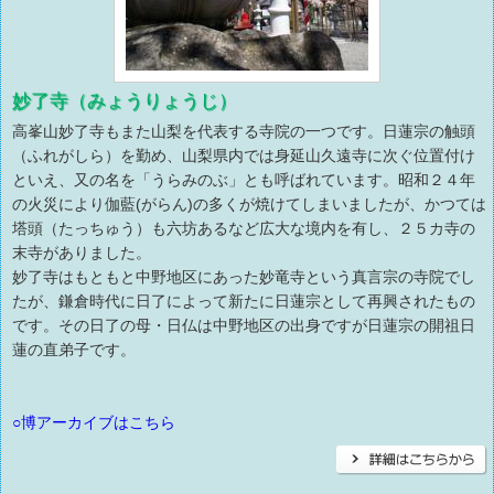
妙了寺（みょうりょうじ）
高峯山妙了寺もまた山梨を代表する寺院の一つです。日蓮宗の触頭
（ふれがしら）を勤め、山梨県内では身延山久遠寺に次ぐ位置付け
といえ、又の名を「うらみのぶ」とも呼ばれています。昭和２４年
の火災により伽藍(がらん)の多くが焼けてしまいましたが、かつては
塔頭（たっちゅう）も六坊あるなど広大な境内を有し、２５カ寺の
末寺がありました。
妙了寺はもともと中野地区にあった妙竜寺という真言宗の寺院でし
たが、鎌倉時代に日了によって新たに日蓮宗として再興されたもの
です。その日了の母・日仏は中野地区の出身ですが日蓮宗の開祖日
蓮の直弟子です。
○博アーカイブはこちら