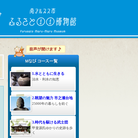
1.水とともに生きる
治水・利水の知恵
2.眺望の魅力 市之瀬台地
25000年の暮らしを紡ぐ
3.時代を駆ける武士団
甲斐源氏ゆかりの史跡を歩
く