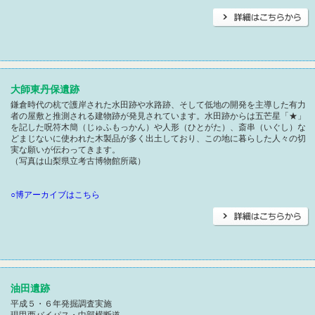
大師東丹保遺跡
鎌倉時代の杭で護岸された水田跡や水路跡、そして低地の開発を主導した有力
者の屋敷と推測される建物跡が発見されています。水田跡からは五芒星「★」
を記した呪符木簡（じゅふもっかん）や人形（ひとがた）、斎串（いぐし）な
どまじないに使われた木製品が多く出土しており、この地に暮らした人々の切
実な願いが伝わってきます。
（写真は山梨県立考古博物館所蔵）
○博アーカイブはこちら
油田遺跡
平成５・６年発掘調査実施