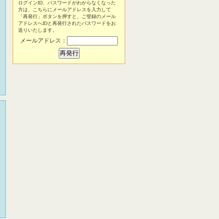
ログインID、パスワードがわからなくなった
方は、こちらにメールアドレスを入力して
「再発行」ボタンを押すと、ご登録のメール
アドレスへIDと再発行されたパスワードをお
送りいたします。
メールアドレス：