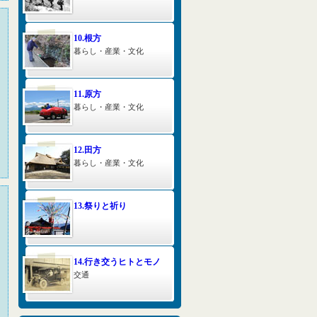
10.根方
暮らし・産業・文化
11.原方
暮らし・産業・文化
12.田方
暮らし・産業・文化
13.祭りと祈り
14.行き交うヒトとモノ
交通