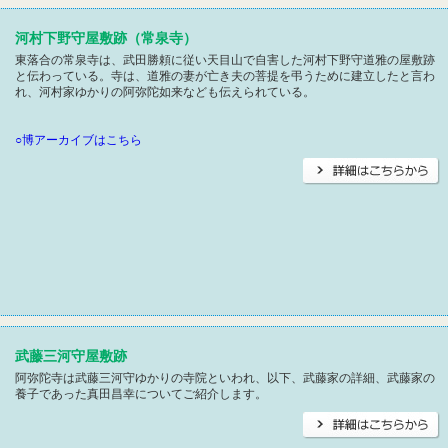
河村下野守屋敷跡（常泉寺）
東落合の常泉寺は、武田勝頼に従い天目山で自害した河村下野守道雅の屋敷跡
と伝わっている。寺は、道雅の妻が亡き夫の菩提を弔うために建立したと言わ
れ、河村家ゆかりの阿弥陀如来なども伝えられている。
○博アーカイブはこちら
武藤三河守屋敷跡
阿弥陀寺は武藤三河守ゆかりの寺院といわれ、以下、武藤家の詳細、武藤家の
養子であった真田昌幸についてご紹介します。