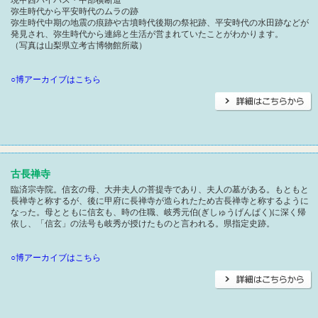
現甲西バイパス・中部横断道
弥生時代から平安時代のムラの跡
弥生時代中期の地震の痕跡や古墳時代後期の祭祀跡、平安時代の水田跡などが
発見され、弥生時代から連綿と生活が営まれていたことがわかります。
（写真は山梨県立考古博物館所蔵）
○博アーカイブはこちら
古長禅寺
臨済宗寺院。信玄の母、大井夫人の菩提寺であり、夫人の墓がある。もともと
長禅寺と称するが、後に甲府に長禅寺が造られたため古長禅寺と称するように
なった。母とともに信玄も、時の住職、岐秀元伯(ぎしゅうげんぱく)に深く帰
依し、「信玄」の法号も岐秀が授けたものと言われる。県指定史跡。
○博アーカイブはこちら