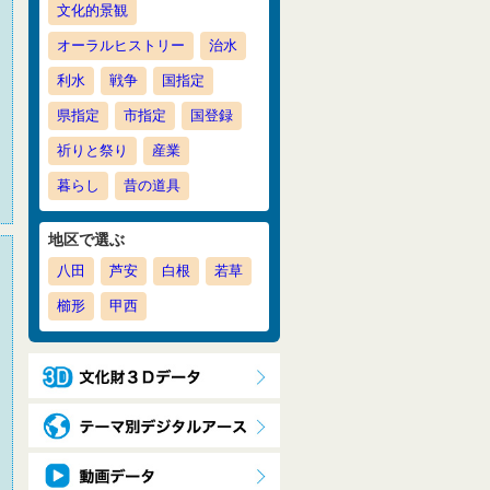
文化的景観
オーラルヒストリー
治水
利水
戦争
国指定
県指定
市指定
国登録
祈りと祭り
産業
暮らし
昔の道具
地区で選ぶ
八田
芦安
白根
若草
櫛形
甲西