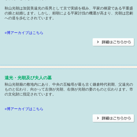
秋山光朝は加賀美遠光の長男として京で実績を積み、平家の棟梁である平重盛
の娘と結婚します。しかし、頼朝による平家討伐の機運が高まり、光朝は悲劇
への道を歩むとされています。
○博アーカイブはこちら
遠光・光朝及び夫人の墓
秋山光朝廟の敷地内にあり、中央の五輪塔が最も古く鎌倉時代初期、父遠光の
ものと伝わり、向かって左側が光朝、右側が光朝の妻のものと伝わります。市
の文化財に指定されています。
○博アーカイブはこちら