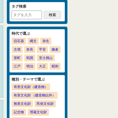
タグ検索
時代で選ぶ
旧石器
縄文
弥生
古墳
奈良
平安
鎌倉
室町
戦国
安土桃山
江戸
明治
大正
昭和
種別・テーマで選ぶ
有形文化財（建造物）
有形文化財 （建造物以外）
無形文化財
民俗文化財
記念物
埋蔵文化財