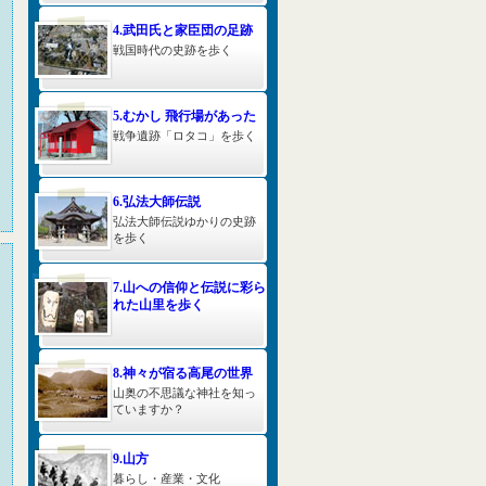
4.武田氏と家臣団の足跡
戦国時代の史跡を歩く
5.むかし 飛行場があった
戦争遺跡「ロタコ」を歩く
6.弘法大師伝説
弘法大師伝説ゆかりの史跡
を歩く
7.山への信仰と伝説に彩ら
れた山里を歩く
8.神々が宿る高尾の世界
山奥の不思議な神社を知っ
ていますか？
9.山方
暮らし・産業・文化