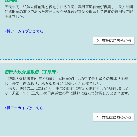
深向院
天長年間、弘法大師創建と伝えられる寺院。武田五郎信光が再興し、天文年間
に武田家の重臣であった跡部大炊介が真言宗寺院を改宗して現在の曹洞宗寺院
を建立した。
○博アーカイブはこちら
跡部大炊介屋敷跡（了泉寺）
跡部大炊助勝資(生年不詳)は、武田家家臣団の中で最も多くの朱印状を奉
じ、外交、内政ありとあらゆる分野に関わった官僚でした。
信玄、勝頼の二代にわたり、主君の間近に控える側近として活躍しました
が、天正十年(一五八二)武田家滅亡の際に勝頼に従って討死したとされます。
○博アーカイブはこちら