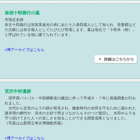
奈胡十郎善行の墓
市指定史跡
奈古十郎義行は加賀美遠光の弟にあたり八条院蔵人として知られ、吾妻鏡など
の文献には奈古蔵人としてたびたび登場します。墓は地元で「十郎木（樹）」
と呼ばれている地に建てられています。
○博アーカイブはこちら
宮沢中村遺跡
現甲西バイパス・中部横断道の建設に伴って平成６・７年に発掘調査が行わ
れました。
古代から近世のムラの跡が発見され、鎌倉時代の水田を守るために築かれた
護岸用の網代や、洪水の土砂で埋まりながらもそのつど復旧し、水田やムラを
守り続けてきた人々の逞しさを知ることができる調査成果となりました。
（写真は山梨県立考古博物館所蔵）
○博アーカイブはこちら