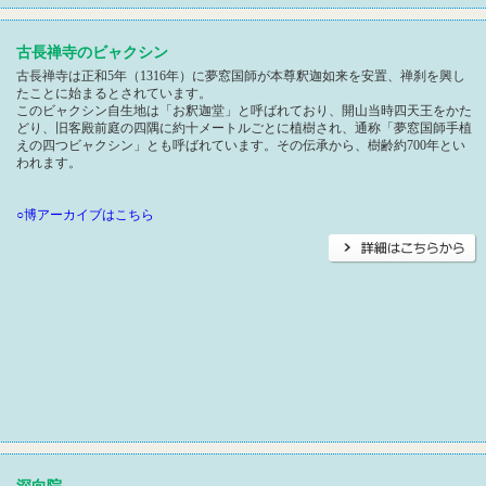
古長禅寺のビャクシン
古長禅寺は正和5年（1316年）に夢窓国師が本尊釈迦如来を安置、禅刹を興し
たことに始まるとされています。
このビャクシン自生地は「お釈迦堂」と呼ばれており、開山当時四天王をかた
どり、旧客殿前庭の四隅に約十メートルごとに植樹され、通称「夢窓国師手植
えの四つビャクシン」とも呼ばれています。その伝承から、樹齢約700年とい
われます。
○博アーカイブはこちら