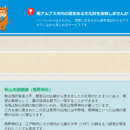
パソコンからはもちろん、実際に歩きながら携帯電話からもアク
セスしながら楽しめるサービスです。
秋山光朝館跡（熊野神社）
秋山地区集落上手、櫛形山の山裾から突き出した小丘状のたかまりにあり、眺
望が素晴らしく、藤川流域を眼下に一望することができます。
当地は秋山光朝の館の跡といわれ、現在は熊野神社が建っています。
三方を崖に囲まれたこの丘は後背の山地には中野城、雨鳴城といった山城の遺
構が山沿いに連なります。
熊野神社は、江戸時代にその境内から建久８年（1197）の銘をもつ経筒が発見
されたことでも有名です。