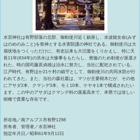
水宮神社は有野部落の北部、御勅使川近く鎮座し、水波能女命(みず
はのめのみこと)を祭神とする水害防護の神社である。御勅使川は大
扇状地をつくっただけに、有史以来も大氾濫をくりかえし、特に天
長11年(834年)の洪水は大惨事をもたらし、救恤のため勅使が派遣さ
れた。時の国司藤原貞雄は治水に努力し、当社に配祀されている。
江戸時代、有野ほか21ケ村の鎮守として、御勅使川の共同水防が行
われてきた。また、当社の森社叢は、マツが主要樹木だが、その他
にアサダ2本、クマシデ3本、モミ10本、ケヤキ1本で構成されたい
ます。この中のアサダはクマシデ科の落葉高木で、本県では珍しい
樹種で貴重な存在です。
所在地／南アルプス市有野1298
所有者、管理者／水宮神社
指定年月日／昭和61年9月12日