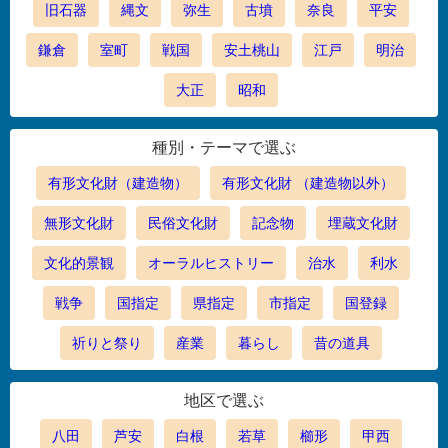
旧石器
縄文
弥生
古墳
奈良
平安
鎌倉
室町
戦国
安土桃山
江戸
明治
大正
昭和
種別・テーマで選ぶ
有形文化財（建造物）
有形文化財 （建造物以外）
無形文化財
民俗文化財
記念物
埋蔵文化財
文化的景観
オーラルヒストリー
治水
利水
戦争
国指定
県指定
市指定
国登録
祈りと祭り
産業
暮らし
昔の道具
地区で選ぶ
八田
芦安
白根
若草
櫛形
甲西