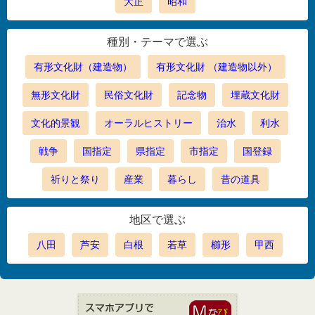
大正
昭和
種別・テーマで選ぶ
有形文化財（建造物）
有形文化財 （建造物以外）
無形文化財
民俗文化財
記念物
埋蔵文化財
文化的景観
オーラルヒストリー
治水
利水
戦争
国指定
県指定
市指定
国登録
祈りと祭り
産業
暮らし
昔の道具
地区で選ぶ
八田
芦安
白根
若草
櫛形
甲西