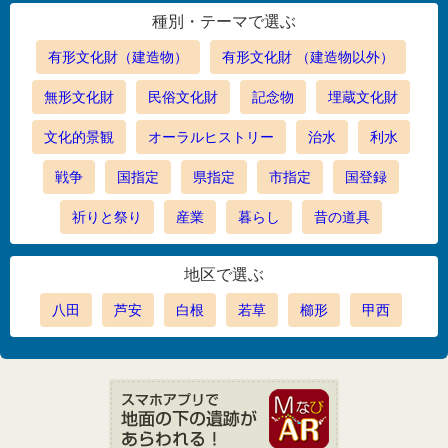
種別・テーマで選ぶ
有形文化財（建造物）
有形文化財 （建造物以外）
無形文化財
民俗文化財
記念物
埋蔵文化財
文化的景観
オーラルヒストリー
治水
利水
戦争
国指定
県指定
市指定
国登録
祈りと祭り
産業
暮らし
昔の道具
地区で選ぶ
八田
芦安
白根
若草
櫛形
甲西