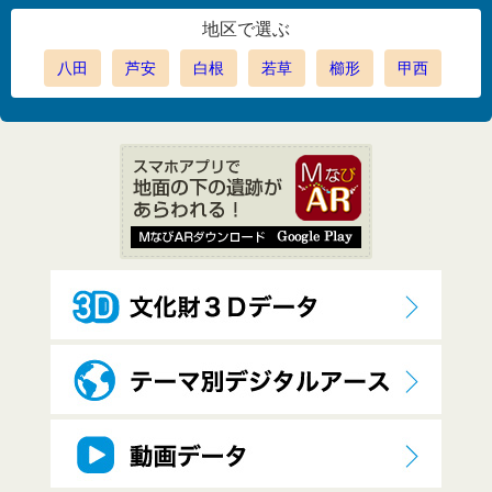
地区で選ぶ
八田
芦安
白根
若草
櫛形
甲西