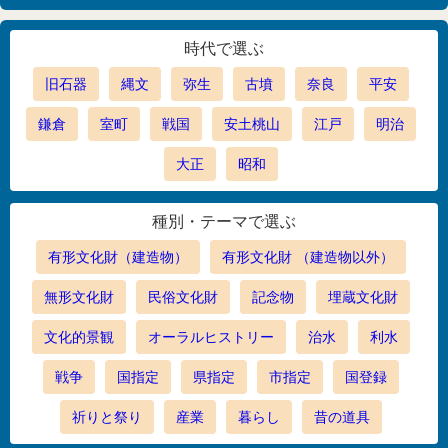
時代で選ぶ
旧石器
縄文
弥生
古墳
奈良
平安
鎌倉
室町
戦国
安土桃山
江戸
明治
大正
昭和
種別・テーマで選ぶ
有形文化財（建造物）
有形文化財 （建造物以外）
無形文化財
民俗文化財
記念物
埋蔵文化財
文化的景観
オーラルヒストリー
治水
利水
戦争
国指定
県指定
市指定
国登録
祈りと祭り
産業
暮らし
昔の道具