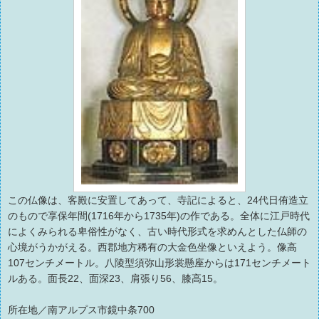
この仏像は、客殿に安置してあって、寺記によると、24代日侑造立
のもので享保年間(1716年から1735年)の作である。全体に江戸時代
によくみられる卑俗性がなく、古い時代形式を求めんとした仏師の
心境がうかがえる。西郡地方稀有の大金色坐像といえよう。像高
107センチメートル。八陵型須弥山形裳懸座からは171センチメート
ルある。面長22、面深23、肩張り56、膝高15。
所在地／南アルプス市鏡中条700