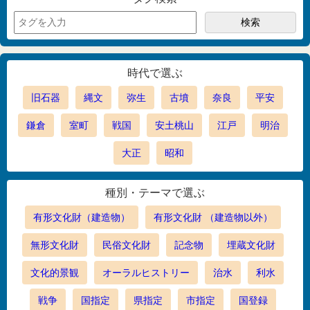
時代で選ぶ
旧石器
縄文
弥生
古墳
奈良
平安
鎌倉
室町
戦国
安土桃山
江戸
明治
大正
昭和
種別・テーマで選ぶ
有形文化財（建造物）
有形文化財 （建造物以外）
無形文化財
民俗文化財
記念物
埋蔵文化財
文化的景観
オーラルヒストリー
治水
利水
戦争
国指定
県指定
市指定
国登録