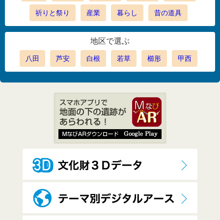
祈りと祭り
産業
暮らし
昔の道具
地区で選ぶ
八田
芦安
白根
若草
櫛形
甲西