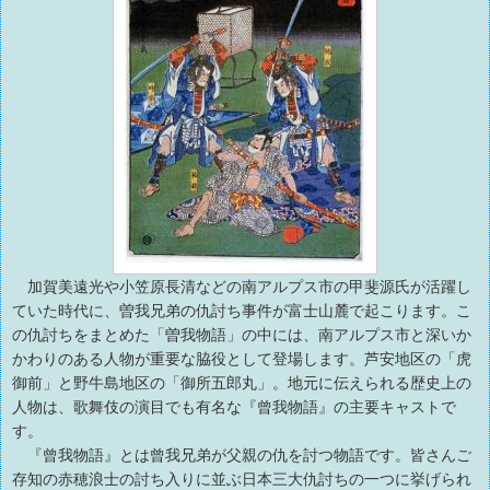
加賀美遠光や小笠原長清などの南アルプス市の甲斐源氏が活躍し
ていた時代に、曽我兄弟の仇討ち事件が富士山麓で起こります。こ
の仇討ちをまとめた「曽我物語」の中には、南アルプス市と深いか
かわりのある人物が重要な脇役として登場します。芦安地区の「虎
御前」と野牛島地区の「御所五郎丸」。地元に伝えられる歴史上の
人物は、歌舞伎の演目でも有名な『曾我物語』の主要キャストで
す。
『曾我物語』とは曾我兄弟が父親の仇を討つ物語です。皆さんご
存知の赤穂浪士の討ち入りに並ぶ日本三大仇討ちの一つに挙げられ