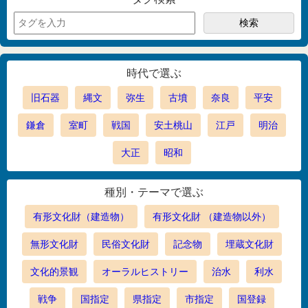
時代で選ぶ
旧石器
縄文
弥生
古墳
奈良
平安
鎌倉
室町
戦国
安土桃山
江戸
明治
大正
昭和
種別・テーマで選ぶ
有形文化財（建造物）
有形文化財 （建造物以外）
無形文化財
民俗文化財
記念物
埋蔵文化財
文化的景観
オーラルヒストリー
治水
利水
戦争
国指定
県指定
市指定
国登録