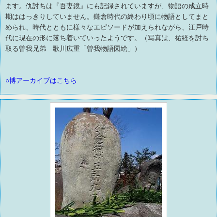
ます。仇討ちは『吾妻鏡』にも記録されていますが、物語の成立時
期ははっきりしていません。鎌倉時代の終わり頃に物語としてまと
められ、時代とともに様々なエピソードが加えられながら、江戸時
代に現在の形に落ち着いていったようです。（写真は、祐経を討ち
取る曽我兄弟 歌川広重「曽我物語図絵」）
○博アーカイブはこちら