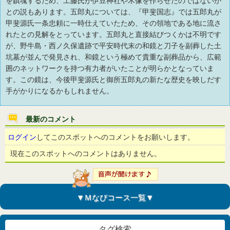
を鎮魂するため、工藤氏が伊豆神社や木像を作らせたのではないか
との説もあります。五郎丸については、『甲斐国志』では五郎丸が
甲斐源氏一条忠頼に一時仕えていたため、その領地である地に流さ
れたとの見解をとっています。五郎丸と直接結びつくかは不明です
が、野牛島・西ノ久保遺跡で平安時代末の和鏡と刀子を副葬した土
坑墓が並んで発見され、和鏡という極めて貴重な副葬品から、広範
囲のネットワークを持つ有力者がいたことが明らかとなっていま
す。この鏡は、今後甲斐源氏と御所五郎丸の新たな歴史を映しだす
手がかりになるかもしれません。
最新のコメント
ログイン
してこのスポットへのコメントをお願いします。
現在このスポットへのコメントはありません。
▼Ｍなびコース一覧▼
タグ検索