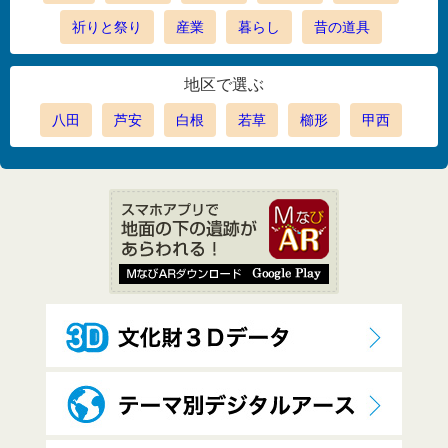
祈りと祭り
産業
暮らし
昔の道具
地区で選ぶ
八田
芦安
白根
若草
櫛形
甲西