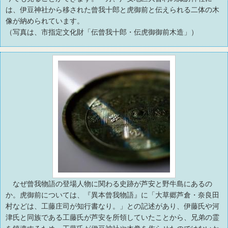
は、伊豆神社から移された曾我十郎と虎御前と伝えられる二体の木
像が納められています。
（写真は、市指定文化財「伝曾我十郎・伝虎御御前木造」）
なぜ曾我物語の登場人物に関わる史跡が芦安と野牛島にあるの
か。虎御前については、『異本曾我物語』に「大草郷芦倉・奈良田
村などは、工藤庄司が知行書なり。」との記述があり、伊藤氏や河
津氏と同族である工藤氏が芦安を所領していたことから、兄弟の霊