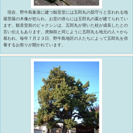
現在、野牛島集落に建つ観音堂には五郎丸の肌守りと言われる地
蔵菩薩の木像が祀られ、お堂の傍らには五郎丸の墓が建てられてい
ます。観音堂前のビャクシンは、五郎丸が突いた杖が成長したとの
言い伝えもあります。虎御前と同じように五郎丸も地元の人々から
慕われ、毎年７月２３日、野牛島地区の人たちによって五郎丸を供
養するお祭りが開かれています。