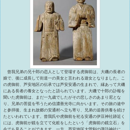
曾我兄弟の兄十郎の恋人として登場する虎御前は、大磯の長者の
娘で、後に成長して街道一の美女と言われる遊女となりました。こ
の虎御前、芦安地区の伝承では芦安安通の生まれで、縁あって大磯
にある長者の養女となったと語られています。大磯で十郎の訃報を
聞いた虎御前は、まだ一九歳でしたがその悲しさのあまり尼とな
り、兄弟の菩提を弔うため信濃善光寺に向かいます。その旅の途中
と参拝後、生まれ故郷の安通村へ立ち寄り、兄弟の追善供養を続け
たといわれています。曾我氏や虎御前を祀る安通の伊豆神社跡近く
には、虎御前が鏡を立てて化粧をしたという「虎御前の鏡立石」を
今でも見ることができます。一方、芦安地区大曽利の諏訪神社に