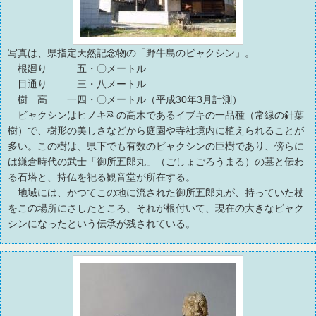
写真は、県指定天然記念物の「野牛島のビャクシン」。
根廻り 五・〇メートル
目通り 三・八メートル
樹 高 一四・〇メートル（平成30年3月計測）
ビャクシンはヒノキ科の高木であるイブキの一品種（常緑の針葉
樹）で、樹形の美しさなどから庭園や寺社境内に植えられることが
多い。この樹は、県下でも有数のビャクシンの巨樹であり、傍らに
は鎌倉時代の武士「御所五郎丸」（ごしょごろうまる）の墓と伝わ
る石塔と、持仏を祀る観音堂が所在する。
地域には、かつてこの地に流された御所五郎丸が、持っていた杖
をこの場所にさしたところ、それが根付いて、現在の大きなビャク
シンになったという伝承が残されている。