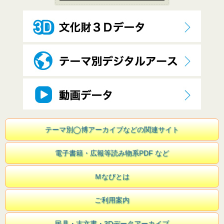
テーマ別◯博アーカイブなどの関連サイト
電子書籍・広報等読み物系PDF など
Ｍなびとは
ご利用案内
民具・古文書・3Dデータアーカイブ