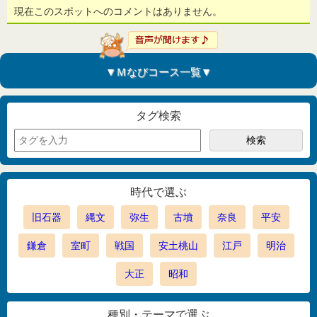
現在このスポットへのコメントはありません。
▼Ｍなびコース一覧▼
タグ検索
時代で選ぶ
旧石器
縄文
弥生
古墳
奈良
平安
鎌倉
室町
戦国
安土桃山
江戸
明治
大正
昭和
種別・テーマで選ぶ