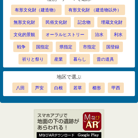
有形文化財（建造物）
有形文化財 （建造物以外）
無形文化財
民俗文化財
記念物
埋蔵文化財
文化的景観
オーラルヒストリー
治水
利水
戦争
国指定
県指定
市指定
国登録
祈りと祭り
産業
暮らし
昔の道具
地区で選ぶ
八田
芦安
白根
若草
櫛形
甲西