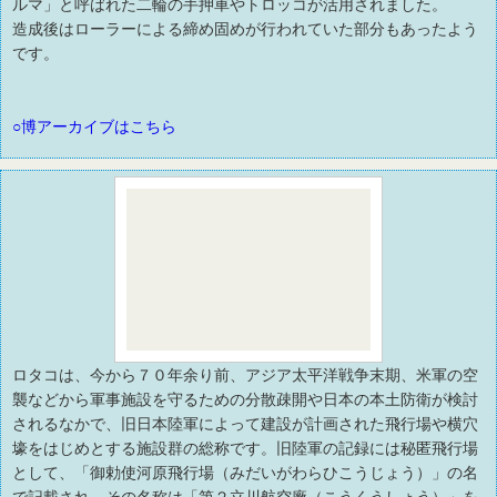
ルマ」と呼ばれた二輪の手押車やトロッコが活用されました。
造成後はローラーによる締め固めが行われていた部分もあったよう
です。
○博アーカイブはこちら
ロタコは、今から７０年余り前、アジア太平洋戦争末期、米軍の空
襲などから軍事施設を守るための分散疎開や日本の本土防衛が検討
されるなかで、旧日本陸軍によって建設が計画された飛行場や横穴
壕をはじめとする施設群の総称です。旧陸軍の記録には秘匿飛行場
として、「御勅使河原飛行場（みだいがわらひこうじょう）」の名