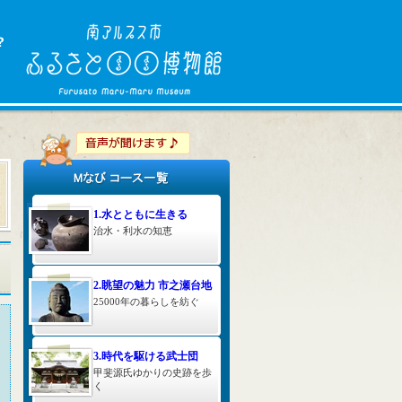
1.水とともに生きる
治水・利水の知恵
2.眺望の魅力 市之瀬台地
25000年の暮らしを紡ぐ
3.時代を駆ける武士団
甲斐源氏ゆかりの史跡を歩
く