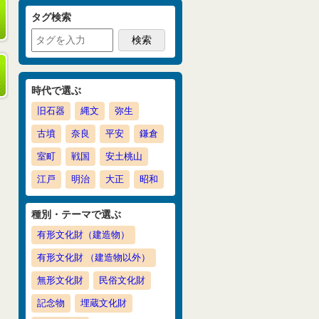
タグ検索
時代で選ぶ
旧石器
縄文
弥生
古墳
奈良
平安
鎌倉
室町
戦国
安土桃山
江戸
明治
大正
昭和
種別・テーマで選ぶ
有形文化財（建造物）
有形文化財 （建造物以外）
無形文化財
民俗文化財
記念物
埋蔵文化財