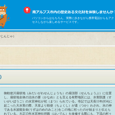
パソコンからはもちろん、実際に歩きながら携帯電話からもアク
セスしながら楽しめるサービスです。
やじんじゃ）
）
御勅使川扇状地（みだいがわせんじょうち）の扇頂部（せんちょうぶ）に位置
し、扇状地全体の治水の要（かなめ）とも言える有野地区には、水害防護（す
いがいぼうご）の水宮神社が祀（まつ）られている。寺記では天長11年(834)に
起こった大水害の際、天皇より勅使（ちょくし）が遣（つか）わされ、水の神
である水波能女命(うずはのめのみこと)をこの地に祀ったのが始まりと伝えら
れている。大正15年水宮神社拝殿（はいでん）を改修する際にも、下流の村々