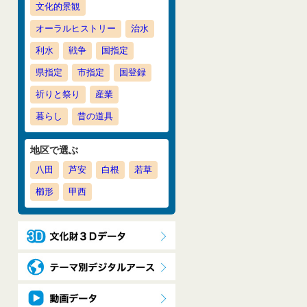
文化的景観
オーラルヒストリー
治水
利水
戦争
国指定
県指定
市指定
国登録
祈りと祭り
産業
暮らし
昔の道具
地区で選ぶ
八田
芦安
白根
若草
櫛形
甲西