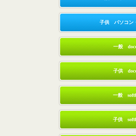
子供 パソコン・
一般 do
子供 do
一般 so
子供 so