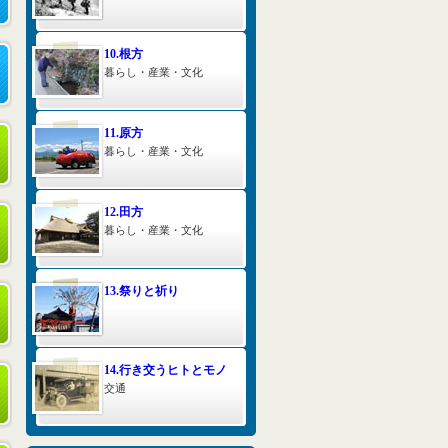
10.根方
暮らし・産業・文化
11.原方
暮らし・産業・文化
12.田方
暮らし・産業・文化
13.祭りと祈り
14.行き交うヒトとモノ
交通