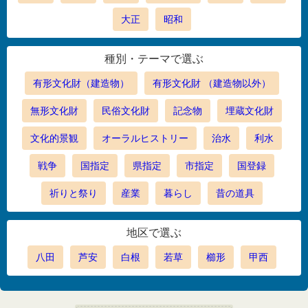
大正
昭和
種別・テーマで選ぶ
有形文化財（建造物）
有形文化財 （建造物以外）
無形文化財
民俗文化財
記念物
埋蔵文化財
文化的景観
オーラルヒストリー
治水
利水
戦争
国指定
県指定
市指定
国登録
祈りと祭り
産業
暮らし
昔の道具
地区で選ぶ
八田
芦安
白根
若草
櫛形
甲西