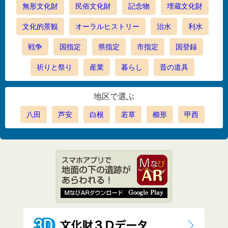
無形文化財
民俗文化財
記念物
埋蔵文化財
文化的景観
オーラルヒストリー
治水
利水
戦争
国指定
県指定
市指定
国登録
祈りと祭り
産業
暮らし
昔の道具
地区で選ぶ
八田
芦安
白根
若草
櫛形
甲西