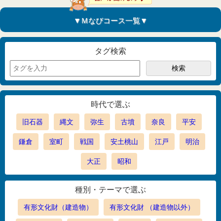
▼Ｍなびコース一覧▼
タグ検索
時代で選ぶ
旧石器
縄文
弥生
古墳
奈良
平安
鎌倉
室町
戦国
安土桃山
江戸
明治
大正
昭和
種別・テーマで選ぶ
有形文化財（建造物）
有形文化財 （建造物以外）