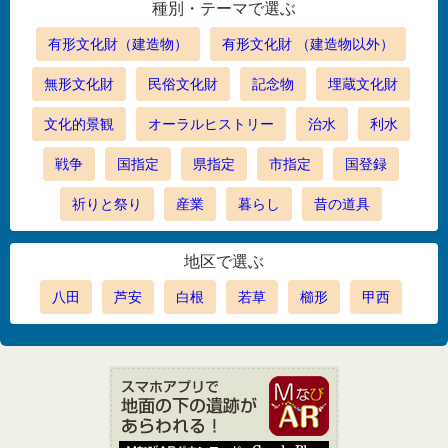
種別・テーマで選ぶ
有形文化財（建造物）
有形文化財 （建造物以外）
無形文化財
民俗文化財
記念物
埋蔵文化財
文化的景観
オーラルヒストリー
治水
利水
戦争
国指定
県指定
市指定
国登録
祈りと祭り
産業
暮らし
昔の道具
地区で選ぶ
八田
芦安
白根
若草
櫛形
甲西