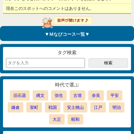
現在このスポットへのコメントはありません。
▼Ｍなびコース一覧▼
タグ検索
時代で選ぶ
旧石器
縄文
弥生
古墳
奈良
平安
鎌倉
室町
戦国
安土桃山
江戸
明治
大正
昭和