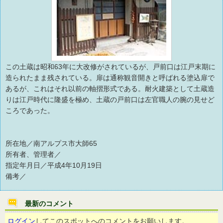
この土蔵は昭和63年に大改修がされているが、戸前口は江戸末期に
造られたまま残されている。扉は通称観音開きと呼ばれる塗込扉で
あるが、これはそれ以前の軸摺形式である。耐火建築として土蔵造
りは江戸時代に隆盛を極め、土蔵の戸前口は左官職人の腕の見せど
ころであった。
所在地／南アルプス市大師65
所有者、管理者／
指定年月日／平成4年10月19日
備考／
最新のコメント
ログイン
してこのスポットへのコメントをお願いします。