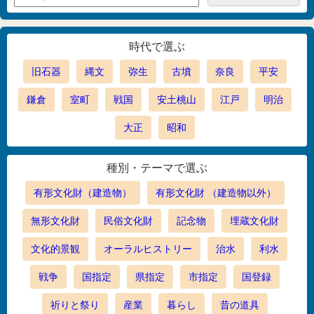
時代で選ぶ
旧石器
縄文
弥生
古墳
奈良
平安
鎌倉
室町
戦国
安土桃山
江戸
明治
大正
昭和
種別・テーマで選ぶ
有形文化財（建造物）
有形文化財 （建造物以外）
無形文化財
民俗文化財
記念物
埋蔵文化財
文化的景観
オーラルヒストリー
治水
利水
戦争
国指定
県指定
市指定
国登録
祈りと祭り
産業
暮らし
昔の道具