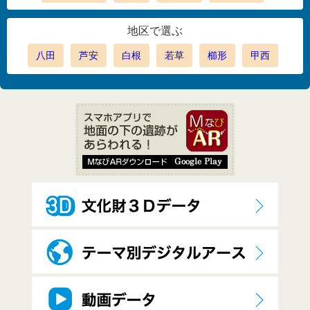
地区で選ぶ
八田
芦安
白根
若草
櫛形
甲西