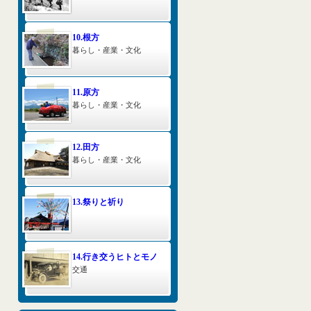
10.根方
暮らし・産業・文化
11.原方
暮らし・産業・文化
12.田方
暮らし・産業・文化
13.祭りと祈り
14.行き交うヒトとモノ
交通