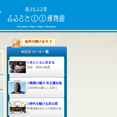
5
1.水とともに生きる
治水・利水の知恵
2.眺望の魅力 市之瀬台地
25000年の暮らしを紡ぐ
3.時代を駆ける武士団
甲斐源氏ゆかりの史跡を歩
く