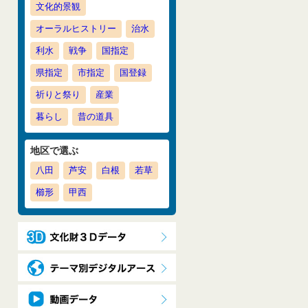
文化的景観
オーラルヒストリー
治水
利水
戦争
国指定
県指定
市指定
国登録
祈りと祭り
産業
暮らし
昔の道具
地区で選ぶ
八田
芦安
白根
若草
櫛形
甲西