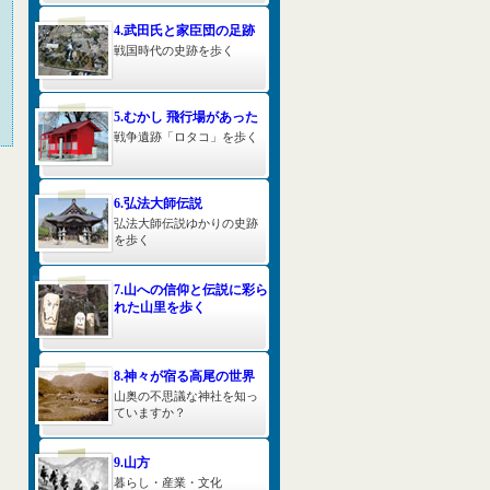
4.武田氏と家臣団の足跡
戦国時代の史跡を歩く
5.むかし 飛行場があった
戦争遺跡「ロタコ」を歩く
6.弘法大師伝説
弘法大師伝説ゆかりの史跡
を歩く
7.山への信仰と伝説に彩ら
れた山里を歩く
8.神々が宿る高尾の世界
山奥の不思議な神社を知っ
ていますか？
9.山方
暮らし・産業・文化