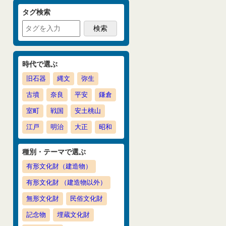
タグ検索
時代で選ぶ
旧石器
縄文
弥生
古墳
奈良
平安
鎌倉
室町
戦国
安土桃山
江戸
明治
大正
昭和
種別・テーマで選ぶ
有形文化財（建造物）
有形文化財 （建造物以外）
無形文化財
民俗文化財
記念物
埋蔵文化財