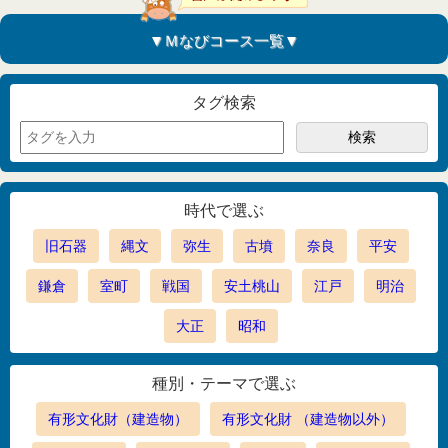
▼Ｍなびコース一覧▼
タグ検索
時代で選ぶ
旧石器
縄文
弥生
古墳
奈良
平安
鎌倉
室町
戦国
安土桃山
江戸
明治
大正
昭和
種別・テーマで選ぶ
有形文化財（建造物）
有形文化財 （建造物以外）