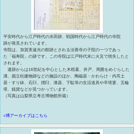
平安時代から江戸時代の水田跡、戦国時代から江戸時代の寺院
跡が発見されています。
寺院は、加賀美遠光の館跡とされる法善寺の子院の一つであっ
た「福寿院」の跡です。この寺院は江戸時代末に火災で焼失したと
されます。
遺跡からは16世紀を中心とした木棺墓、井戸、周囲をめぐらした
溝、掘立柱建物跡などの施設のほか、陶磁器・かわらけ・内耳土
器・すり鉢、石臼、摺臼、漆器、下駄等の生活道具や卒塔婆、五輪
塔、銭貨などが見つかっています。
（写真は山梨県立考古博物館所蔵）
○博アーカイブはこちら