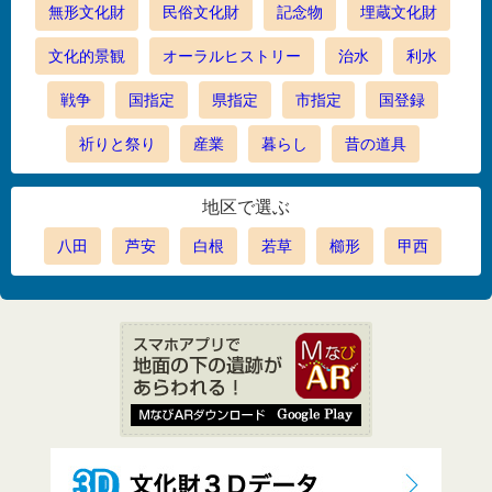
無形文化財
民俗文化財
記念物
埋蔵文化財
文化的景観
オーラルヒストリー
治水
利水
戦争
国指定
県指定
市指定
国登録
祈りと祭り
産業
暮らし
昔の道具
地区で選ぶ
八田
芦安
白根
若草
櫛形
甲西