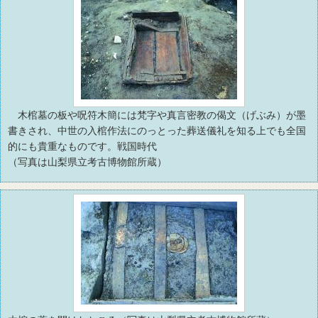
木棺墓の板や呪符木簡には梵字や真言密教の偈文（げぶみ）が墨
書きされ、中世の入棺作法にのっとった葬送儀礼を知る上でも全国
的にも貴重なものです。戦国時代
（写真は山梨県立考古博物館所蔵）