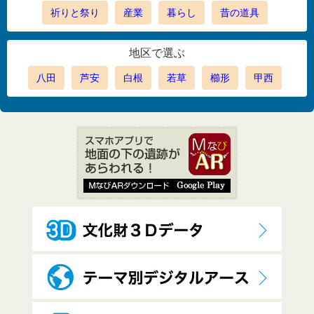
祈りと祭り
産業
暮らし
昔の道具
地区で選ぶ
八田
芦安
白根
若草
櫛形
甲西