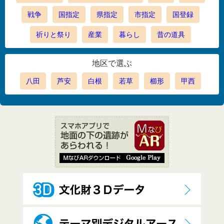
戦争
国指定
県指定
市指定
国登録
祈りと祭り
産業
暮らし
昔の道具
地区で選ぶ
八田
芦安
白根
若草
櫛形
甲西