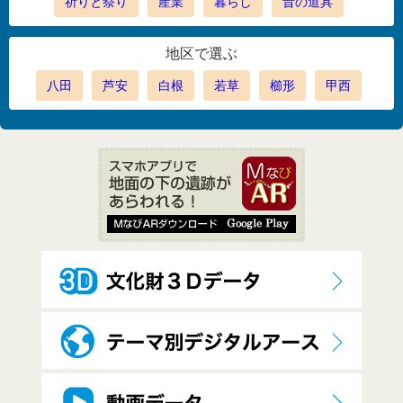
祈りと祭り
産業
暮らし
昔の道具
地区で選ぶ
八田
芦安
白根
若草
櫛形
甲西