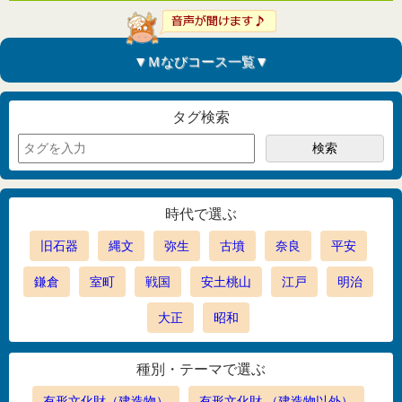
▼Ｍなびコース一覧▼
タグ検索
時代で選ぶ
旧石器
縄文
弥生
古墳
奈良
平安
鎌倉
室町
戦国
安土桃山
江戸
明治
大正
昭和
種別・テーマで選ぶ
有形文化財（建造物）
有形文化財 （建造物以外）