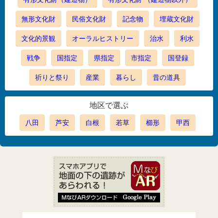
無形文化財
民俗文化財
記念物
埋蔵文化財
文化的景観
オーラルヒストリー
治水
利水
戦争
国指定
県指定
市指定
国登録
祈りと祭り
産業
暮らし
昔の道具
地区で選ぶ
八田
芦安
白根
若草
櫛形
甲西