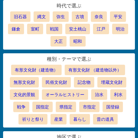
時代で選ぶ
旧石器
縄文
弥生
古墳
奈良
平安
鎌倉
室町
戦国
安土桃山
江戸
明治
大正
昭和
種別・テーマで選ぶ
有形文化財（建造物）
有形文化財 （建造物以外）
無形文化財
民俗文化財
記念物
埋蔵文化財
文化的景観
オーラルヒストリー
治水
利水
戦争
国指定
県指定
市指定
国登録
祈りと祭り
産業
暮らし
昔の道具
地区で選ぶ