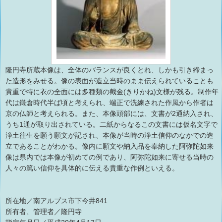
隆円寺所蔵本像は、全体のバランスが良くとれ、しかも引き締まっ
た造形をみせる。像の表面が造立当時のまま伝えられていることも
貴重で特に衣の全面には多種類の截金(きりかね)文様が残る。制作年
代は鎌倉時代半ば頃と考えられ、端正で洗練された作風から作者は
京の仏師と考えられる。また、本像頭部には、文書が2通納入され、
うち1通が取り出されている。二紙からなるこの文書には仮名文字で
浄土往生を願う願文が記され、本像が当時の浄土信仰のなかでの造
立であることがわかる。像内に願文や納入品を奉納した阿弥陀如来
像は県内では本像が初めての例であり、阿弥陀如来に寄せる当時の
人々の篤い信仰を具体的に伝える貴重な作例といえる。
所在地／南アルプス市下今井841
所有者、管理者／隆円寺