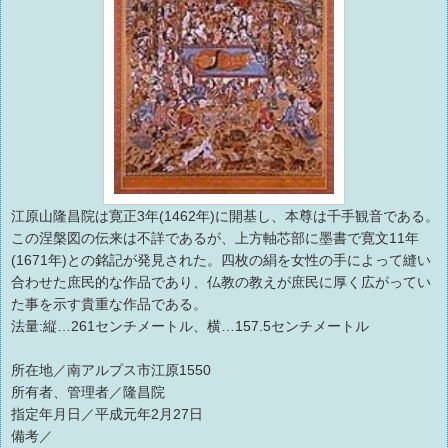
江原山隆昌院は寛正3年(1462年)に開基し、本尊は千手観音である。
この涅槃図の伝来は不詳であるが、上方軸芯部に墨書で寛文11年
(1671年)との銘記が発見された。四枚の絹を女性の手によって縫い
合わせた庶民的な作品であり、仏教の教えが庶民に厚く広がってい
た事を示す貴重な作品である。
法量:縦…261センチメートル、横…157.5センチメートル
所在地／南アルプス市江原1550
所有者、管理者／隆昌院
指定年月日／平成元年2月27日
備考／