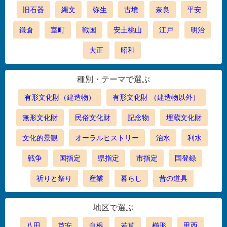
旧石器
縄文
弥生
古墳
奈良
平安
鎌倉
室町
戦国
安土桃山
江戸
明治
大正
昭和
種別・テーマで選ぶ
有形文化財（建造物）
有形文化財 （建造物以外）
無形文化財
民俗文化財
記念物
埋蔵文化財
文化的景観
オーラルヒストリー
治水
利水
戦争
国指定
県指定
市指定
国登録
祈りと祭り
産業
暮らし
昔の道具
地区で選ぶ
八田
芦安
白根
若草
櫛形
甲西