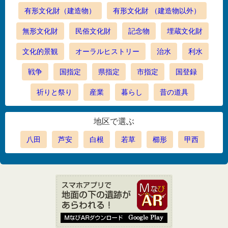
有形文化財（建造物）
有形文化財 （建造物以外）
無形文化財
民俗文化財
記念物
埋蔵文化財
文化的景観
オーラルヒストリー
治水
利水
戦争
国指定
県指定
市指定
国登録
祈りと祭り
産業
暮らし
昔の道具
地区で選ぶ
八田
芦安
白根
若草
櫛形
甲西