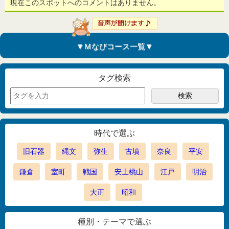
現在このスポットへのコメントはありません。
▼Ｍなびコース一覧▼
タグ検索
時代で選ぶ
旧石器
縄文
弥生
古墳
奈良
平安
鎌倉
室町
戦国
安土桃山
江戸
明治
大正
昭和
種別・テーマで選ぶ