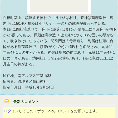
白根町築山に鎮座する神社で、旧社格は村社、祭神は菊理媛神。境
内地は150坪と規模は小さいが、一通りの施設が備わっている。
本殿は1間社流造りで、床下に浜床(はまゆか)階段上に母屋床(もやゆ
か)が張ってある。拝殿は寄棟造り(よせむねづくり)で囲いの壁がな
く、吹き抜けになっている。随身門は入母屋造り、鳥居は柱頭に台
輪がある稲荷鳥居で、額束(がくづか)に権現社と名記され、元禄11
年寅4月1日の年号がある。神燈は鳥居の前にあり、元禄11年寅4月1
日の年号がある。境内社として2基の祠があり、1基に寛政5丑巳12
月吉日の銘がある。
所在地／南アルプス市築山33
所有者、管理者／白山神社
指定年月日／平成15年2月14日
最新のコメント
ログイン
してこのスポットへのコメントをお願いします。