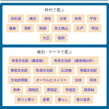
時代で選ぶ
旧石器
縄文
弥生
古墳
奈良
平安
鎌倉
室町
戦国
安土桃山
江戸
明治
大正
昭和
種別・テーマで選ぶ
有形文化財（建造物）
有形文化財 （建造物以外）
無形文化財
民俗文化財
記念物
埋蔵文化財
文化的景観
オーラルヒストリー
治水
利水
戦争
国指定
県指定
市指定
国登録
祈りと祭り
産業
暮らし
昔の道具