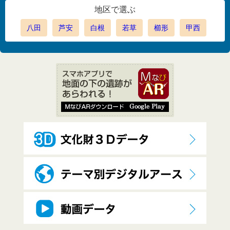
地区で選ぶ
八田
芦安
白根
若草
櫛形
甲西