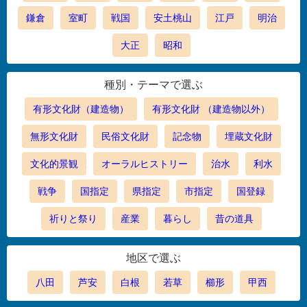
鎌倉
室町
戦国
安土桃山
江戸
明治
大正
昭和
種別・テーマで選ぶ
有形文化財（建造物）
有形文化財 （建造物以外）
無形文化財
民俗文化財
記念物
埋蔵文化財
文化的景観
オーラルヒストリー
治水
利水
戦争
国指定
県指定
市指定
国登録
祈りと祭り
産業
暮らし
昔の道具
地区で選ぶ
八田
芦安
白根
若草
櫛形
甲西