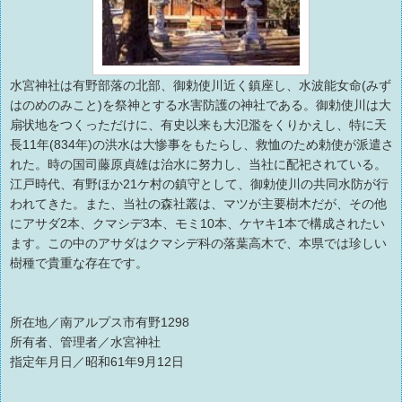
水宮神社は有野部落の北部、御勅使川近く鎮座し、水波能女命(みず
はのめのみこと)を祭神とする水害防護の神社である。御勅使川は大
扇状地をつくっただけに、有史以来も大氾濫をくりかえし、特に天
長11年(834年)の洪水は大惨事をもたらし、救恤のため勅使が派遣さ
れた。時の国司藤原貞雄は治水に努力し、当社に配祀されている。
江戸時代、有野ほか21ケ村の鎮守として、御勅使川の共同水防が行
われてきた。また、当社の森社叢は、マツが主要樹木だが、その他
にアサダ2本、クマシデ3本、モミ10本、ケヤキ1本で構成されたい
ます。この中のアサダはクマシデ科の落葉高木で、本県では珍しい
樹種で貴重な存在です。
所在地／南アルプス市有野1298
所有者、管理者／水宮神社
指定年月日／昭和61年9月12日