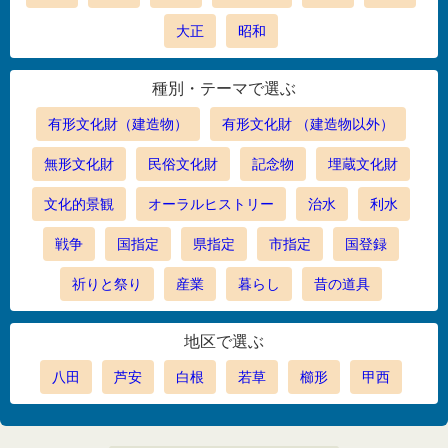
大正
昭和
種別・テーマで選ぶ
有形文化財（建造物）
有形文化財 （建造物以外）
無形文化財
民俗文化財
記念物
埋蔵文化財
文化的景観
オーラルヒストリー
治水
利水
戦争
国指定
県指定
市指定
国登録
祈りと祭り
産業
暮らし
昔の道具
地区で選ぶ
八田
芦安
白根
若草
櫛形
甲西