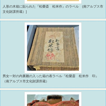
人形の木箱に貼られた『松榮斎 松米作』のラベル (南アルプス市
文化財課所蔵）]
男女一対の内裏雛の入った箱の表ラベル『松榮斎 松米作 印』
（南アルプス市文化財課所蔵）