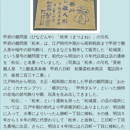
甲府の雛問屋（ひなどんや）「松米（まつよね）」の引札
甲府の雛問屋「松米」は、江戸時代中期から昭和戦前まで甲府で雛
人形や端午の節句飾り、だるまなどを製作して販売した「松城屋」
という屋号の雛問屋です。初代から明治の１０年代以前は店の通称
を「松伝」と名乗っていました。（写真は「松米」の引札『美術
雛人形 ?ニ雛道具各種 甲府八日町 松榮斎松米商店 電話四十
六 振替二百三十二番』）
江戸時代から明治、大正・昭和期に存在した甲府の雛問屋は「おか
ぶと（カナカンブツ）」「横沢びな」「甲州ダルマ」といった独特
の在地の節句飾りや雛、玩具を生み出してきました。
「松伝」・「松米」という通称を持った「松城屋」の店の場所に
ついては、江戸中期の初代より甲府横沢町にありましたが、明治期
に入って、火事によりいったん柳町一丁目に移転。その後、明治５
年から１６年の間に代替わりして「松米」と改称し、三日町一丁目
九番地に出店。さらに、明治２４年頃には八日町一丁目に移転した