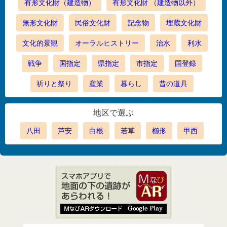
有形文化財（建造物）
有形文化財 （建造物以外）
無形文化財
民俗文化財
記念物
埋蔵文化財
文化的景観
オーラルヒストリー
治水
利水
戦争
国指定
県指定
市指定
国登録
祈りと祭り
産業
暮らし
昔の道具
地区で選ぶ
八田
芦安
白根
若草
櫛形
甲西