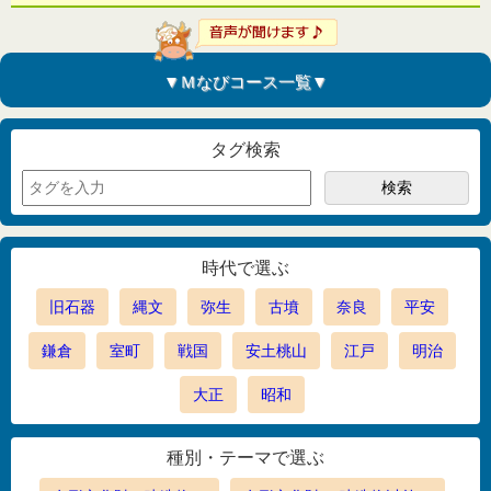
▼Ｍなびコース一覧▼
タグ検索
時代で選ぶ
旧石器
縄文
弥生
古墳
奈良
平安
鎌倉
室町
戦国
安土桃山
江戸
明治
大正
昭和
種別・テーマで選ぶ